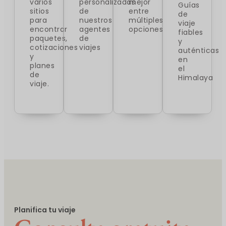
varios
personalizadas
mejor
Guías
sitios
de
entre
de
para
nuestros
múltiples
viaje
encontrar
agentes
opciones
fiables
paquetes,
de
y
cotizaciones
viajes
auténticas
y
en
planes
el
de
Himalaya
viaje.
Planifica tu viaje