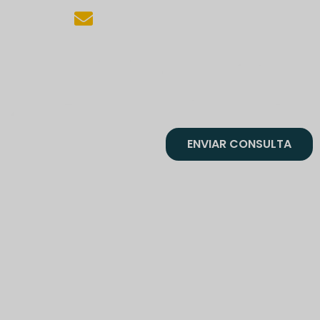
spain@indiasinvitation.com
ENVIAR CONSULTA
Agencia de Viajes