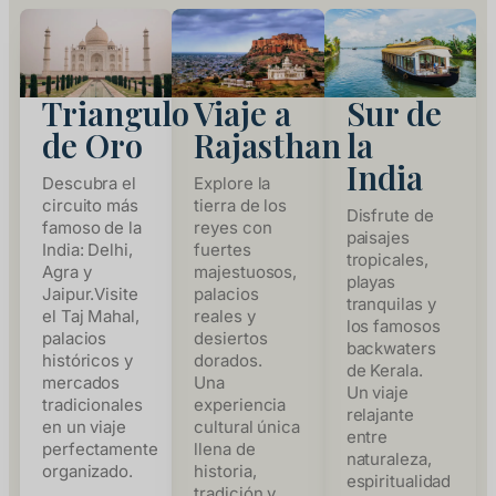
Triangulo
Viaje a
Sur de
de Oro
Rajasthan
la
India
Descubra el
Explore la
circuito más
tierra de los
Disfrute de
famoso de la
reyes con
paisajes
India: Delhi,
fuertes
tropicales,
Agra y
majestuosos,
playas
Jaipur.Visite
palacios
tranquilas y
el Taj Mahal,
reales y
los famosos
palacios
desiertos
backwaters
históricos y
dorados.
de Kerala.
mercados
Una
Un viaje
tradicionales
experiencia
relajante
en un viaje
cultural única
entre
perfectamente
llena de
naturaleza,
organizado.
historia,
espiritualidad
tradición y