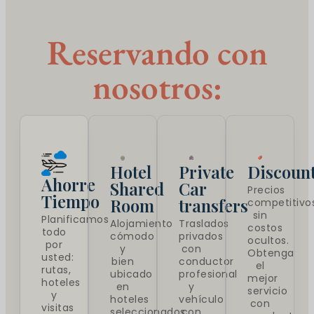
Reservando con
nosotros:
Hotel
Private
Discoun
Ahorre
Shared
Car
Precios
Tiempo
Room
transfers
competitivo
sin
Planificamos
Alojamiento
Traslados
costos
todo
cómodo
privados
ocultos.
por
y
con
Obtenga
usted:
bien
conductor
el
rutas,
ubicado
profesional
mejor
hoteles
en
y
servicio
y
hoteles
vehículo
con
visitas
seleccionados.
con