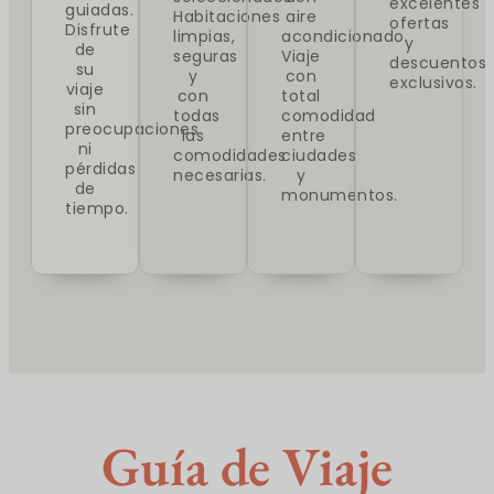
excelentes
guiadas.
Habitaciones
aire
ofertas
Disfrute
limpias,
acondicionado.
y
de
seguras
Viaje
descuentos
su
y
con
exclusivos.
viaje
con
total
sin
todas
comodidad
preocupaciones
las
entre
ni
comodidades
ciudades
pérdidas
necesarias.
y
de
monumentos.
tiempo.
Guía de Viaje