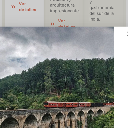
y
Ver
arquitectura
gastronomía
detalles
impresionante.
del sur de la
India.
Ver
detalles
Ver
detalles
¿Por qué nosotros?