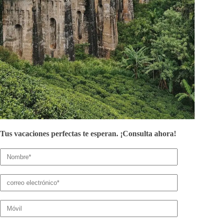
Aprobado
Nombre de
El mejor
por el
confianza
proveedor
Ministerio
en
de servicios
de
Rajasthan
B2C
Turismo del
Tours
Gobierno de
la India
Paquetes
Soluciones
Servicios
con una
personalizadas
personalizados
Tus vacaciones perfectas te esperan. ¡Consulta ahora!
buena
relación
calidad-
precio