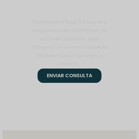
local en India
Bienvenido a Viaje a India, una
página de India’s Invitation, el
sitio web diseñado para
ofrecerte un servicio completo
de planificación de viajes a
medida.
ENVIAR CONSULTA