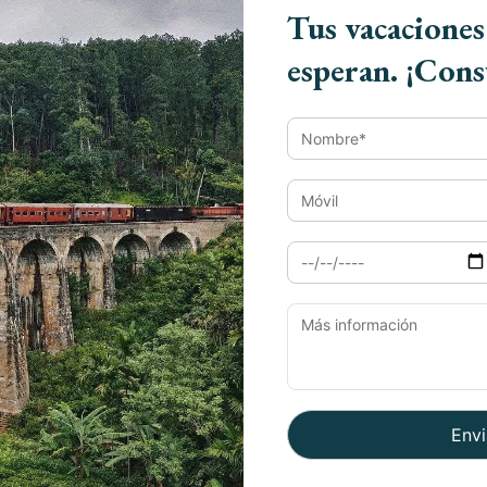
rala:
Tus vacaciones
ce una experiencia única: navegar en un
esperan. ¡Cons
sos. Deslízate por canales bordeados de
 y disfruta de la belleza serena del paisaje.
ada a bordo, ¡un festín para los sentidos!
con una clase de cocina:
a con una clase de cocina. Disfruta de una
 platos tradicionales como dosa, sambar y
la cultura local, sino que también podrás
 estas delicias culinarias.
5 Experiencias
que te convertirás en un maestro culinario
Paque
nas de Munnar:
 Munnar, un paraíso montañoso cubierto de
Viaje