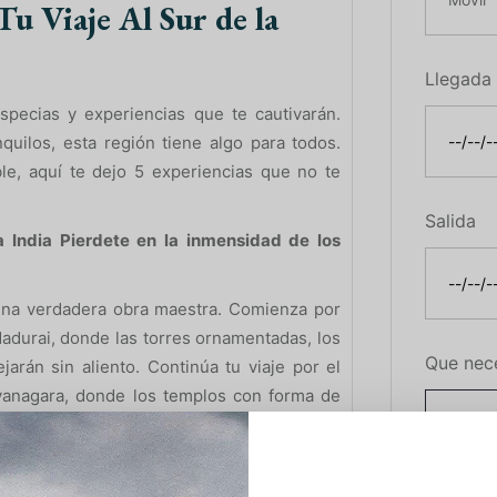
Tu Viaje Al Sur de la
Llegada
specias y experiencias que te cautivarán.
uilos, esta región tiene algo para todos.
le, aquí te dejo 5 experiencias que no te
Salida
a India Pierdete en la inmensidad de los
 una verdadera obra maestra. Comienza por
durai, donde las torres ornamentadas, los
Que nec
ejarán sin aliento. Continúa tu viaje por el
ayanagara, donde los templos con forma de
ra.
5 Experiencias Inolvidables En Tu Viaje
primera persona.
Más inf