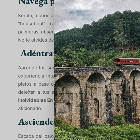
Navega por los remansos de Ke
Kerala, conocida como la “Venecia del Este”, ofre
“houseboat” tradicional por sus tranquilos reman
palmeras, observa la vida local en los pueblos y aldeas,
No te olvides de probar la deliciosa comida local prepar
Adéntrate en la cultura local 
Aprende los secretos de la cocina del sur de la Indi
experiencia interactiva donde aprenderás a preparar
platos a base de curry. No solo te enriquecerás con 
deleitar a tus amigos y familiares a tu regreso con
Inolvidables En Tu Viaje Al Sur de la India
te asegura 
aficionado.
Asciende a la cima de las coli
Escapa del calor del sur y dirígete a las colinas de