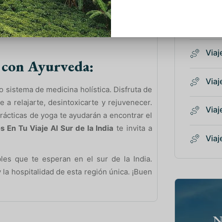
ciones onduladas, respira el aire fresco de
icas. Visita una fábrica de té para aprender
Viaje
 té recién hecho, ¡el mejor souvenir de tu
Viaj
 con Ayurveda:
Viaj
uo sistema de medicina holística. Disfruta de
 a relajarte, desintoxicarte y rejuvenecer.
Viaj
prácticas de yoga te ayudarán a encontrar el
s En Tu Viaje Al Sur de la India
te invita a
Viaj
les que te esperan en el sur de la India.
y la hospitalidad de esta región única. ¡Buen
N