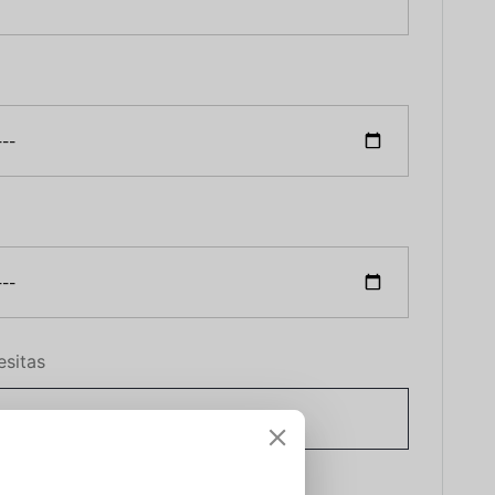
esitas
ormación