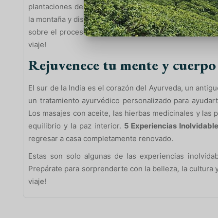
plantaciones de té verde esmeralda. Recorre las planta
la montaña y disfruta de impresionantes vistas panorám
sobre el proceso de elaboración y saborea una taza de
viaje!
Rejuvenece tu mente y cuerpo
El sur de la India es el corazón del Ayurveda, un antig
un tratamiento ayurvédico personalizado para ayudarte
Los masajes con aceite, las hierbas medicinales y las 
equilibrio y la paz interior.
5 Experiencias Inolvidable
regresar a casa completamente renovado.
Estas son solo algunas de las experiencias inolvidab
Prepárate para sorprenderte con la belleza, la cultura 
viaje!