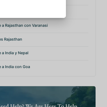
 Sur de la India
e a Rajasthan con Varanasi
es Rajasthan
e a India y Nepal
e a India con Goa
eed Help? We Are Here To Help