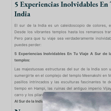
5 Experiencias Inolvidables En 
India
El sur de la India es un caleidoscopio de colores, e
Desde los vibrantes templos hasta los remansos tranq
Pero para que tu viaje sea verdaderamente inolvidab
puedes perder:
5 Experiencias Inolvidables En Tu Viaje A Sur de l
templos:
Las majestuosas estructuras del sur de la India son
sumergirte en el complejo del templo Meenakshi en Ma
pasillos intrincados y las esculturas fascinantes te d
tiempo en Hampi, las ruinas del antiguo imperio Vij
carro y los pilares musicales te transportarán a otra e
Al Sur de la India
te invita a vivir esta experiencia en 