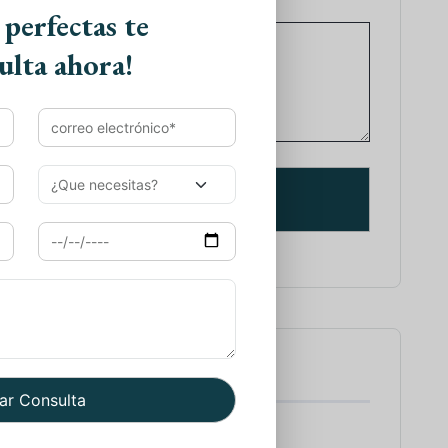
 perfectas te
ulta ahora!
tes de Viajes
 a India