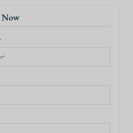
k Now
*