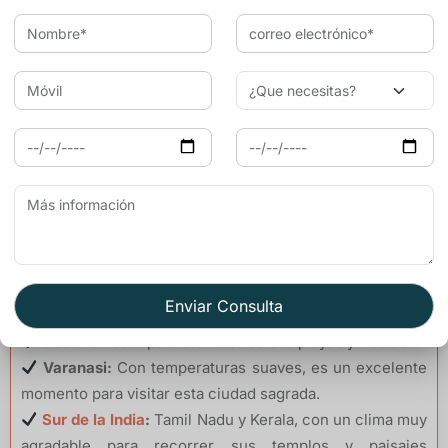
Tarifas más económicas en vuelos y alojamiento.
Viajar a la India en invierno (octubre a
febrero)
El invierno es
la mejor temporada para visitar la India
,
ya que las temperaturas son agradables en la mayor
parte del país. Es el momento ideal para explorar tanto el
norte como el sur sin el calor extremo del verano.
Lugares recomendados en invierno:
Rajasthan y el Triángulo Dorado:
Jaipur, Udaipur,
Jodhpur, Jaisalmer, Delhi, Agra.
Goa:
Perfecto para disfrutar de sus playas y fiestas.
Varanasi:
Con temperaturas suaves, es un excelente
momento para visitar esta ciudad sagrada.
Sur de la India
:
Tamil Nadu y Kerala, con un clima muy
agradable para recorrer sus templos y paisajes