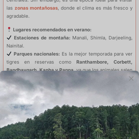
las
zonas montañosas
, donde el clima es más fresco y
agradable.
Lugares recomendados en verano:
Estaciones de montaña:
Manali, Shimla, Darjeeling,
Nainital.
Parques nacionales:
Es la mejor temporada para ver
tigres en reservas como
Ranthambore, Corbett,
Bandhavgarh, Kanha y Panna
, ya que los animales salen
en busca de agua.
Festivales:
Si viajas en marzo, puedes disfrutar de
Holi
, el famoso festival de los colores.
Cuándo viajar a la India: Viajar a la India durante los
monzones (junio a septiembre)