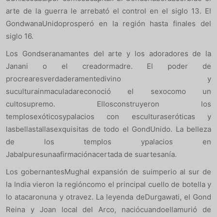
arte de la guerra le arrebató el control en el siglo 13. El
GondwanaUnidoprosperó en la región hasta finales del
siglo 16.
Los Gondseranamantes del arte y los adoradores de la
Janani o el creadormadre. El poder de
procrearesverdaderamentedivino y
suculturainmaculadareconoció el sexocomo un
cultosupremo. Ellosconstruyeron los
templosexóticosypalacios con esculturaseróticas y
lasbellastallasexquisitas de todo el GondUnido. La belleza
de los templos ypalacios en
Jabalpuresunaafirmaciónacertada de suartesanía.
Los gobernantesMughal expansión de suimperio al sur de
la India vieron la regióncomo el principal cuello de botella y
lo atacaronuna y otravez. La leyenda deDurgawati, el Gond
Reina y Joan local del Arco, naciócuandoellamurió de