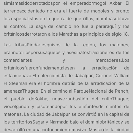
símismasidoderrotadospor el emperadormogol Akbar. El
terrenoaccidentado no era el fuerte de mogoles y pronto
los especialistas en la guerra de guerrillas, marathasobtuvo
el control. La saga de cambio no fue a pararaquí y los
británicosderrotaron a los Marathas a principios de siglo 18.
Las tribusPindariesquivos de la región, los matones,
erannotoriosporsusaqueos y asesinatostraicioneros de los
comerciantes y mercaderes.Los
británicosfueronfundamentalesen la erradicación de
estaamenaza.El coleccionista de
Jabalpur
, Coronel William
H Sleeman era el hombre detrás de la erradicación de la
amenazaThugee. En el camino al ParqueNacional de Pench,
el pueblo deKokha, unavezunbastión del cultoThugee;
viocolgando y pisoteandopor los elefantesde cientos de
matones. La ciudad de Jabalpur se convirtió en la capital de
los territoriosSagar y Narmada bajo el dominiobritánicoy se
desarrolló en unacantonamientomasiva. Mástarde, la ciudad