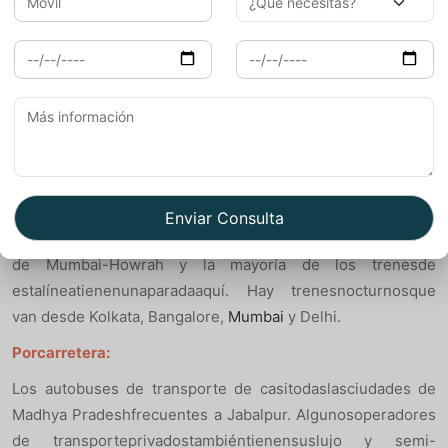
CongresoTripuri en 1939.
Cómollegar
En avión:
Jabalpurtienesupropioaeropuertonacional y
recibevuelosregularesdesdeDelhi, Bhopal y
otrasciudadesimportantes de la India.
En tren:
Jabalpurestación terminal estásituada en la líneaprincipal
de Mumbai-Howrah y la mayoría de los trenesde
estalíneatienenunaparadaaquí. Hay trenesnocturnosque
van desde Kolkata, Bangalore,
Mumbai
y Delhi.
Porcarretera:
Los autobuses de transporte de casitodaslasciudades de
Madhya Pradeshfrecuentes a Jabalpur. Algunosoperadores
de transporteprivadostambiéntienensuslujo y semi-