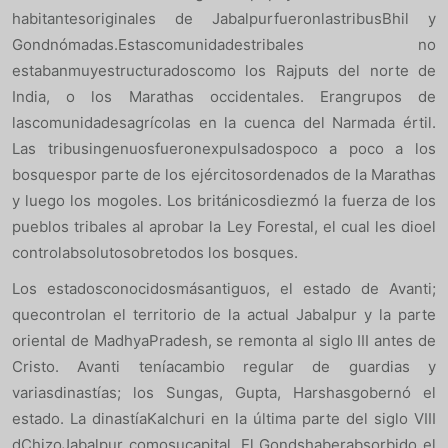
habitantesoriginales de JabalpurfueronlastribusBhil y
Gondnómadas.Estascomunidadestribales no
estabanmuyestructuradoscomo los Rajputs del norte de
India, o los Marathas occidentales. Erangrupos de
lascomunidadesagrícolas en la cuenca del Narmada értil.
Las tribusingenuosfueronexpulsadospoco a poco a los
bosquespor parte de los ejércitosordenados de la Marathas
y luego los mogoles. Los británicosdiezmó la fuerza de los
pueblos tribales al aprobar la Ley Forestal, el cual les dioel
controlabsolutosobretodos los bosques.
Los estadosconocidosmásantiguos, el estado de Avanti;
quecontrolan el territorio de la actual Jabalpur y la parte
oriental de MadhyaPradesh, se remonta al siglo III antes de
Cristo. Avanti teníacambio regular de guardias y
variasdinastías; los Sungas, Gupta, Harshasgobernó el
estado. La dinastíaKalchuri en la última parte del siglo VIII
dChizoJabalpur comosucapital. El Gondshaberabsorbido el