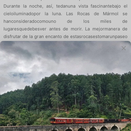
Durante la noche, así, tedanuna vista fascinantebajo el
cieloiluminadopor la luna. Las Rocas de Mármol se
hanconsideradocomouno de los miles de
lugaresquedebesver antes de morir. La mejormanera de
disfrutar de la gran encanto de estasrocasestomarunpaseo
en barco en Narmada.
MadanMahal Fort
Sentarsebastante en la parte superior de unacolinarocosa,
este 900 años de antigüedadfortalezadomina el paisaje.
Una vista de laszonasbajas de la fortalezaesbrillante y
hacequevalga la penasuvisita. MadanMahalfortaleza no
tieneningunaobra de fantasía o esculturasornamentadas,
pero la ubicación y la simplicidad de
lafortalezaesfascinante. La fortalezafueconstruidapor el
reyGondMadan Shah en el año 1116 y desdeentonces se ha
convertido en un punto de referenciaparaJabalpur City.