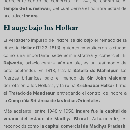
floreciente centro de comercio. En 1741, se construyó el
templo de Indreshwar
, del cual deriva el nombre actual de
la ciudad:
Indore
.
El auge bajo los Holkar
El verdadero impulso de Indore se dio bajo el reinado de la
dinastía
Holkar
(1733-1818), quienes consolidaron la ciudad
como una importante sede administrativa y comercial. El
Rajwada
, palacio central aún en pie, es un testimonio de
este esplendor. En 1818, tras la
Batalla de Mahidpur
, las
fuerzas británicas bajo el mando de
Sir John Malcolm
derrotaron a los Holkars, y la reina
Krishnabai Holkar
firmó
el
Tratado de Mandsaur
, entregando el control de Indore a
la
Compañía Británica de las Indias Orientales
.
Más adelante, entre 1948 y 1956,
Indore fue la capital de
verano del estado de Madhya Bharat
. Actualmente, es
reconocida como
la capital comercial de Madhya Pradesh
,