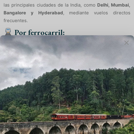
las principales ciudades de la India, como
Delhi, Mumbai,
Bangalore y Hyderabad
, mediante vuelos directos
frecuentes.
Por ferrocarril:
Indore cuenta con buenas conexiones ferroviarias. Trenes
expresos unen la ciudad con
Delhi, Mumbai, Jaipur y
Bhopal
de forma regular.
Por carretera:
Indore está conectada por autobuses y taxis con ciudades
cercanas como:
Ujjain
(55 km, aproximadamente 1.5 horas)
Bhopal
(186 km, alrededor de 5 horas)