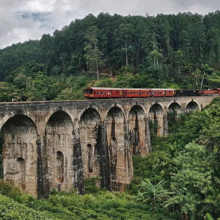
horas
en los aeropuertos internacionales, operadas por el
State Bank of India
y
Thomas Cook
.
Moneda en la India
La moneda oficial es la
rupia india (INR o Rs)
, subdividida
en
100 paisa
.
Monedas en circulación
: ₹1, ₹2, ₹5, ₹10
Billetes disponibles
: ₹1, ₹2, ₹5, ₹10, ₹20, ₹50, ₹100, ₹500
y ₹1,000
Consejo:
Verifica siempre el tipo de cambio antes de
cambiar dinero.
Conversión de moneda y certificado bancario
Cada vez que cambies dinero en un banco, recibirás un
certificado de cambio
.
Guárdalo
, ya que te permitirá
reconvertir las rupias sobrantes a tu moneda antes de salir