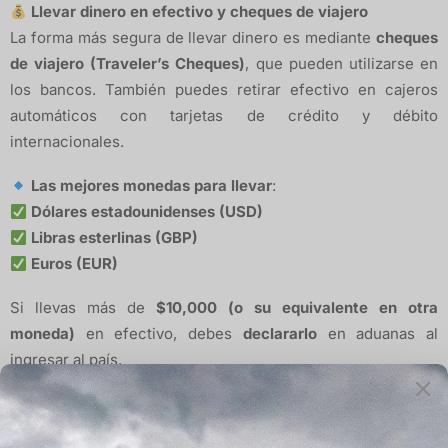
Llevar dinero en efectivo y cheques de viajero
La forma más segura de llevar dinero es mediante
cheques
de viajero (Traveler’s Cheques)
, que pueden utilizarse en
los bancos. También puedes retirar efectivo en cajeros
automáticos con tarjetas de crédito y débito
internacionales.
Las mejores monedas para llevar
:
Dólares estadounidenses (USD)
Libras esterlinas (GBP)
Euros (EUR)
Si llevas más de
$10,000 (o su equivalente en otra
moneda)
en efectivo, debes
declararlo
en aduanas al
ingresar al país.
Cambio de divisas en la India
A tu llegada, encontrarás oficinas de cambio
abiertas las 24