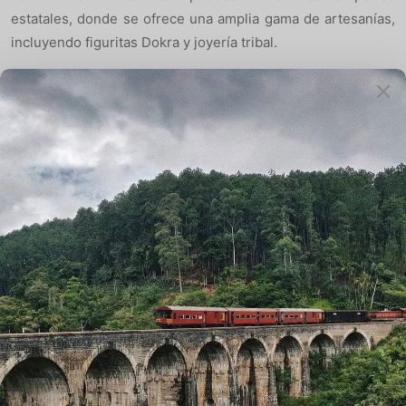
estatales, donde se ofrece una amplia gama de artesanías,
incluyendo figuritas Dokra y joyería tribal.
¿Cómo llegar a Gwalior?
Por avión:
El aeropuerto de Gwalior está ubicado a solo 8 km del
centro de la ciudad y cuenta con vuelos directos a las
principales ciudades de la India.
Por tren:
La estación de tren de Gwalior se encuentra en la
importante línea Delhi-Mumbai y Delhi-Chennai. Trenes
como el
Taj Express
y el
Shatabdi Express
conectan
Gwalior directamente con Delhi y Agra.
Por carretera:
Gwalior está bien conectada por una extensa red de