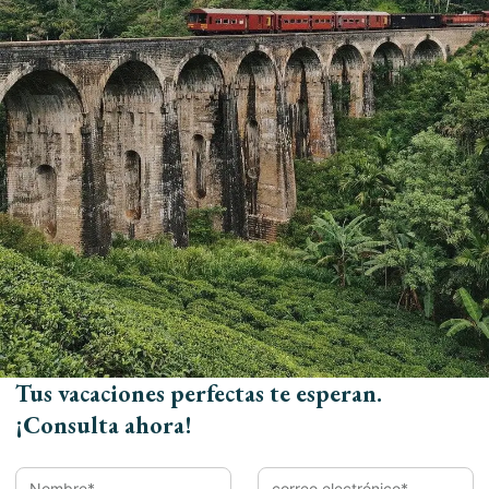
Móvil
Llegada
Salida
Tus vacaciones perfectas te esperan.
¡Consulta ahora!