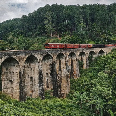
Viajar a India en coche con
conductor
En
India
, los coches con permiso de “Taxi” deben pagar
una tasa estatal. El precio mínimo cubre 250 kilómetros
por día. Normalmente, un conductor puede estar
disponible durante unas 8 horas, pero nosotros somos
flexibles, por lo que el conductor puede acompañarte
más tiempo si lo necesitas. Para obtener el precio
exacto del servicio de coche con conductor, te
recomendamos enviarnos un correo electrónico, y con
gusto te informaremos sobre los costos de tu viaje.
Contamos con choferes altamente experimentados y
muy profesionales. Ten en cuenta que si viajas solo, el
precio puede aumentar considerablemente, casi el
doble. Lo ideal sería que encontraras algún amigo o