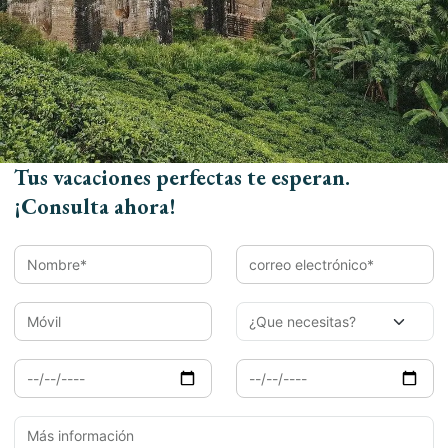
ahora. Badrinath Ki Dulhania es una película de comedia
romántica, dirigida por Shashank Khaitan. Con la
actuación de Varun Dhawan y Alia Bhatt, la película
marca la segunda entrega de una franquicia que
comenzó con Humpty Sharma Ki Dulhania. Bueno creo
que ‘Comedia Romántica’ es un género también Inglés /
Americano para bollywood. Pero todavía ha hecho bien
Tus vacaciones perfectas te esperan.
últimamente y con esta película también. Los personajes
¡Consulta ahora!
y la historia parece real y Varun es excelente con su
comedia y bastante bueno en otras escenas también.