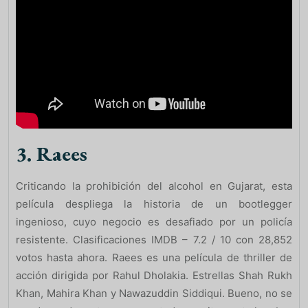
3. Raees
Criticando la prohibición del alcohol en Gujarat, esta
película despliega la historia de un bootlegger
ingenioso, cuyo negocio es desafiado por un policía
resistente. Clasificaciones IMDB – 7.2 / 10 con 28,852
votos hasta ahora. Raees es una película de thriller de
acción dirigida por Rahul Dholakia. Estrellas Shah Rukh
Khan, Mahira Khan y Nawazuddin Siddiqui. Bueno, no se