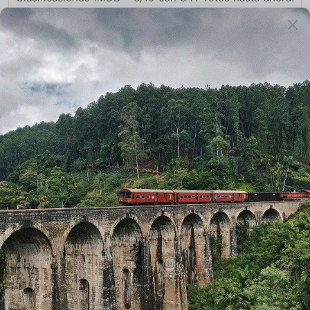
Poorna es una película de aventura biográfica dirigida
por Rahul Bose. La película se presenta con Aditi
Inamdar como Malavath Poorna, la chica más joven para
escalar el Monte Everest. La película fue proyectada en
el Festival Internacional de Cine de Palm Springs en
2017, donde fue nominada en la lista de “30 Mejores
Películas” del festival. Poorna Malavath es un alpinista
indio del distrito de Nizamabad, Telangana. El 25 de
mayo de 2014, Poorna escaló el pico más alto del Monte
Everest y, a los 13 años y 11 meses, se convirtió en la
chica más joven en haber alcanzado la cumbre del
Everest.
https://www.youtube.com/watch?v=LRoowtgZCeU
5. Badrinath ki Dulhania
Clasificaciones IMDB – 6.2 / 10 con 4.515 votos hasta