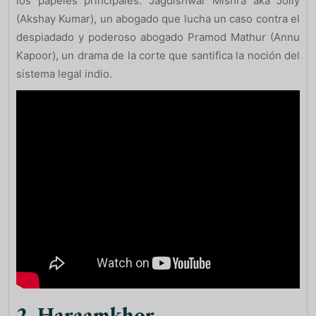
los papeles principales. Jagdishwar Mishra aka Jolly
(Akshay Kumar), un abogado que lucha un caso contra el
despiadado y poderoso abogado Pramod Mathur (Annu
Kapoor), un drama de la corte que santifica la noción del
sistema legal indio.
2. Haraamkhor