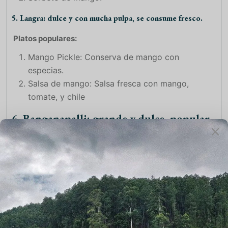
5. Langra: dulce y con mucha pulpa, se consume fresco.
Platos populares:
Mango Pickle: Conserva de mango con
especias.
Salsa de mango: Salsa fresca con mango,
tomate, y chile
6. Banganapalli: grande y dulce, popular
en Andhra Pradesh.
Platos populares:
Pudín de mango.
Smoothie de mango: Batido de mango y
plátano.
Las temporadas de consumo varían ya que cada mango