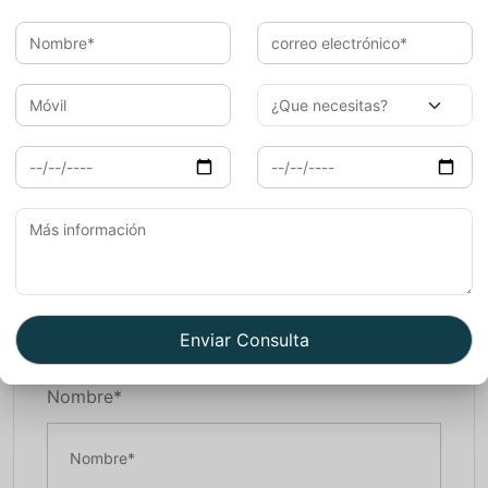
brindaremos acceso a experiencias exclusivas y te
proporcionaremos apoyo continuo durante tu estancia
en la India. Tenemos todo tipo de precios para viajes a la
India. Con
India’s Invitation
vivirás una experiencia
personalizada y auténtica donde disfrutarás al máximo tu
viaje. Si quieres estar en una casa en Jaipur puedes
mirar
Supyar Mahal
. Para ver mas blogs sobre
viaje a
india
.
Book Now
Nombre*