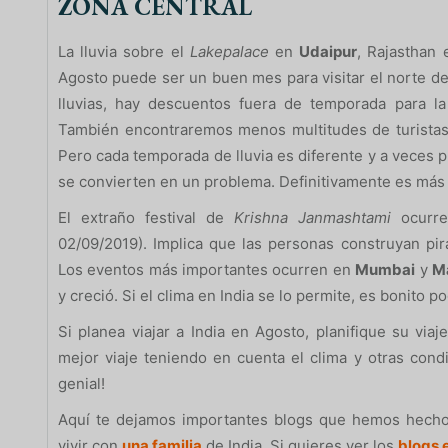
ZONA CENTRAL
La lluvia sobre el
Lakepalace
en
Udaipur
, Rajasthan 
Agosto puede ser un buen mes para visitar el norte de 
lluvias, hay descuentos fuera de temporada para la
También encontraremos menos multitudes de turistas
Pero cada temporada de lluvia es diferente y a veces 
se convierten en un problema. Definitivamente es más
El extraño festival de
Krishna Janmashtami
ocurre
02/09/2019). Implica que las personas construyan p
Los eventos más importantes ocurren en
Mumbai
y
M
y creció. Si el clima en India se lo permite, es bonito p
Si planea viajar a India en Agosto, planifique su via
mejor viaje teniendo en cuenta el clima y otras con
genial!
Aquí te dejamos importantes blogs que hemos hech
vivir con
una familia
de India. Si quieres ver los
blogs 