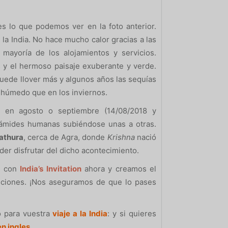
es lo que podemos ver en la foto anterior.
la India. No hace mucho calor gracias a las
 mayoría de los alojamientos y servicios.
 y el hermoso paisaje exuberante y verde.
puede llover más y algunos años las sequías
 húmedo que en los inviernos.
 en agosto o septiembre (14/08/2018 y
irámides humanas subiéndose unas a otras.
athura
, cerca de Agra, donde
Krishna
nació
oder disfrutar del dicho acontecimiento.
je con
India’s Invitation
ahora y creamos el
diciones. ¡Nos aseguramos de que lo pases
o para vuestra
viaje a la India
: y si quieres
en ingles
.