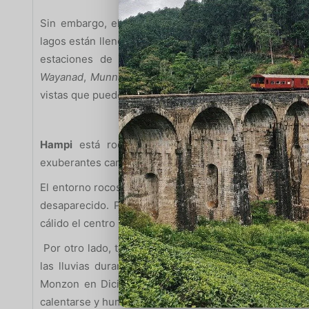
Sin embargo, el campo cobra vida durante estos mes
lagos están llenos de agua. Debido a que en la zona c
estaciones de montaña se convierten en destinos p
Wayanad
,
Munnar
y
Thekkady
en Kerala ofrecen una 
vistas que puedes disfrutar del clima de la India en Ag
Hampi
está rodeado de exuberantes campos de a
exuberantes campos de arroz verde en la epoca del m
El entorno rocoso de Hampi, podrás explorar antiguas 
desaparecido. Puede valer la pena una visita, ya q
cálido el centro de la India.
Por otro lado, trate de evitar visitar el estado de
Tam
las lluvias durante el primer monzón, Tamil Nadu t
Monzon en Diciembre (han sido bastante débiles aqu
calentarse y humedecer sin los efectos de enfriamiento 