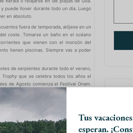
e Kerala o relajarse en las playas de Goa.
 y puede llover durante todo un día. Luego
ver en absoluto.
escuentos fuera de temporada, alójese en un
 del coste. Tomarse un baño en el océano
corrientes que vienen con el monzón del
nto tienen piscinas. Siempre vas a poder
otes de serpientes durante todo el verano,
 Trophy
que se celebra todos los años el
ales de Agosto comienza el Festival Onam.
Paque
importante en Kerala. El primer día deberías
de se realizaría un desfile con elefantes
2018 y 15/08/2019).
Viaje
Tus vacaciones
esperan. ¡Cons
Viaje