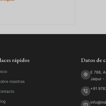
laces rápidos
Datos de 
nicio
E 788, A
Jaipur -
obre nosotras
+91 978
ontacto
log
info@ind