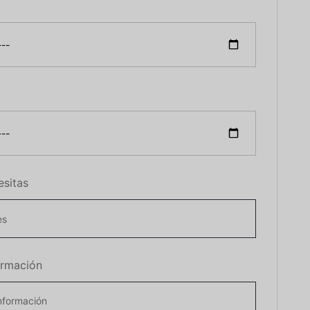
esitas
ormación