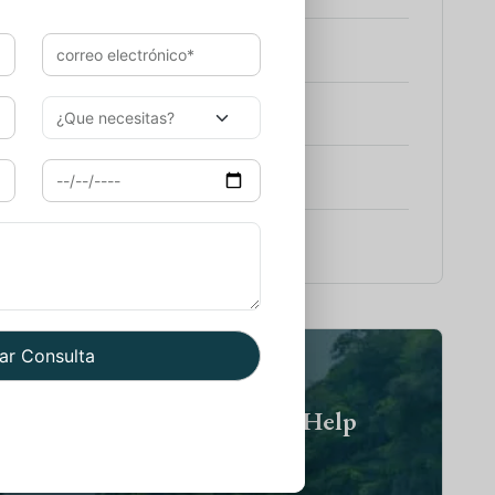
e a Rajasthan con Varanasi
es Rajasthan
e a India y Nepal
e a India con Goa
eed Help? We Are Here To Help
You