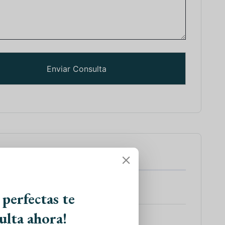
tes de Viajes
 a India
 perfectas te
ulta ahora!
 Sur de la India