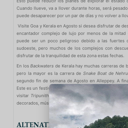
Esto puede reducir los planes de explorar el estado d
Cuando llueve, va a llover durante horas, será pesado
puede desaparecer por un par de días y no volver a llo
Visite Goa y Kerala en Agosto si desea disfrutar de d
encantador complejo de lujo por menos de la mitad
puede ser un poco peligroso debido a las fuertes 
sudoeste, pero muchos de los complejos con descue
disfrutar de la tranquilidad de esta zona estas fechas.
En los
Backwaters
de Kerala hay muchas carreras de b
pero la mayor es la carrera de
Snake Boat de Nehru
segundo fin de semana de Agosto en Alleppey. A fin
Este es un festival de la cosecha y la celebración más 
visitar
Tripunithura
, cerca de
Ernakulam
en
Kochi.
Don
decorados, música y coloridos locales vestidos (25/08/
ALTENATIVA