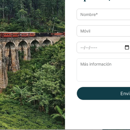
es. Es magníficamente verde y los ríos y
Viaj
ostera hace mucho calor, y muy húmedo, las
opulares entre los turistas nacionales.
Viaj
exuberante naturaleza verde y fascinantes
osto en esta zona.
Viaj
rroz verde en el monzón. Rodeada de
Viaj
onzón.
ruinas de templos y palacios de un imperio
ue durante el resto del año puede ser muy
il Nadu
en Agosto por el clima en India. En
N
ambién se enfrenta a una segunda fase de
í en los últimos años). Por lo que puede
de la lluvia.