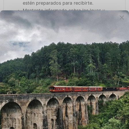
estén preparados para recibirte.
Mantente informado sobre las leyes y
regulaciones relacionadas con la
discapacidad en India para evitar
problemas durante tu viaje.
En resumen, viajar en India con una discapacidad
requiere planificación y preparación, pero las
experiencias que te esperan valen cada esfuerzo.
Desde la rica cultura hasta la hospitalidad de la
gente, India ofrece una experiencia única que
todos deberían poder disfrutar,
independientemente de sus capacidades físicas.
¡Prepárate para embarcarte en una aventura
inolvidable y descubre la belleza de India de una
manera completamente nueva!
Si deseas saber más sobre Viaje a India, visita el