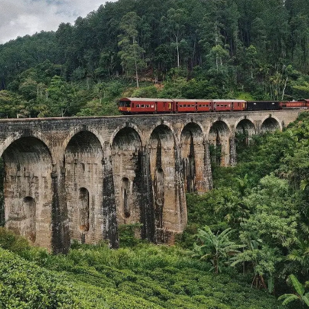
Consejos Culturales antes de
Viajar a la India
Aun así, este país te sorprendera siempre a bien. La
hospitalidad India es muy conocida, y según vayas
viajando a lo largo del país y adentrandote en los pueblo
comprobaras de primera mano. Relajate, cargate de
paciencia, se flexible y disfruta. Estos son los consejos
mas importantes.
Aquí te dejamos importantes blogs que hemos hecho
para vuestra
viaje a la India
: y si quieres vivir con
una
familia
de India. Si quieres ver los
blogs en ingles
y
también tenemos nuestros
blogs italianos
para que
puedas compartirlos entre tus amigos.