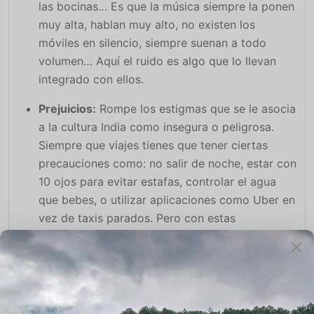
las bocinas… Es que la música siempre la ponen
muy alta, hablan muy alto, no existen los
móviles en silencio, siempre suenan a todo
volumen… Aquí el ruido es algo que lo llevan
integrado con ellos.
Prejuicios:
Rompe los estigmas que se le asocia
a la cultura India como insegura o peligrosa.
Siempre que viajes tienes que tener ciertas
precauciones como: no salir de noche, estar con
10 ojos para evitar estafas, controlar el agua
que bebes, o utilizar aplicaciones como Uber en
vez de taxis parados. Pero con estas
precauciones básicas no tiene porque sucedes
nada. India cada vez está más acostumbrada a
recibir visitantes, y esta cuidando. Puesto que el
turismo es un aspecto importante de la cultura.