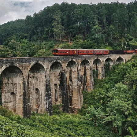
Jaipur
Los lugares deben visitar en Monsoon en India, la ciudad
rosa de Jaipur está salpicada de impresionantes
palacios, havelis y monumentos. El imponente Fuerte
Amer (Amber), a 11 kilómetros de la ciudad, es su
atracción principal con entradas altamente decoradas,
celosías intrincadas y un impresionante Sheesh Mahal.
Haga un recorrido a pie por la ciudad, visite Hawa Mahal,
el Palacio de la Ciudad y varios bazares. La ciudad es
famosa por su industria de impresión de bloques y su
colorido trabajo de bandhani, sin mencionar el cálido
Jaipuri Razai.
Varanasi