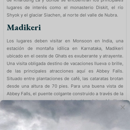
lugares de interés como el monasterio Diskit, el río
Shyok y el glaciar Siachen, al norte del valle de Nubra.
Madikeri
Los lugares deben visitar en Monsoon en India, una
estación de montaña idílica en Karnataka, Madikeri
ubicado en el oeste de Ghats es exuberante y atrayente.
Una visita obligada destino de vacaciones llueva o brille,
de las principales atracciones aquí es Abbey Falls.
Situado entre plantaciones de café, las cataratas brotan
desde una altura de 70 pies. Para una buena vista de
Abbey Falls, el puente colgante construido a través de la
garganta es un gran punto de vista. Una visita a Madikeri
es incompleta sin ver una puesta de sol desde Sunset
Point o Raja’s Seat que ofrece una vista imponente de
los acantilados y valles alrededor de Madikeri.