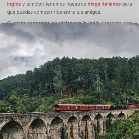
ingles
y también tenemos nuestros
blogs italianos
para
que puedas compartirlos entre tus amigos.
Si estás pensando en viajar por la India
contacta con
nosotros.
Además disponemos de un alojamiento en
Jaipur donde podrás vivir con
una familia india
y vivir la
cultura india de primera mano.
Asimismo hacemos viajes por Rajasthan y tours
personalizados.
Si quieres contratar un coche con conductor privado
tenemos la opción para tu proximo viaje a la India.
Si quieres leer en inglés
pulse aqui
. Para ver nuestras
reviews en Tripadvisor
.
Book Now