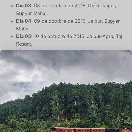
Día 03:
08 de octubre de 2015: Delhi-Jaipur,
Supyar Mahal.
Día 04:
09 de octubre de 2015: Jaipur, Supyar
Mahal.
Día 05:
10 de octubre de 2015: Jaipur-Agra, Taj
Resort.
Día 06:
11 de octubre de 2015: Agra-Nueva
Delhi, JHT Hotel.
Día 07:
12 de octubre de 2015: Nueva Delhi y
salida.
Opinión sobre viaje a India:
Recomendamos India’s
Invitation
Nuestra opinión sobre el viaje a la India es excepcional y