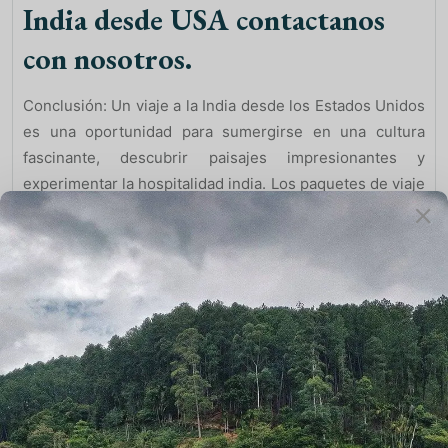
India desde USA contactanos
con nosotros.
Conclusión: Un viaje a la India desde los Estados Unidos
es una oportunidad para sumergirse en una cultura
fascinante, descubrir paisajes impresionantes y
experimentar la hospitalidad india. Los paquetes de viaje
ofrecen una forma conveniente de explorar este vasto y
diverso país. Ya sea que estés interesado en la historia,
la espiritualidad, la aventura o la gastronomía, la India
tiene algo especial para todos. ¡Prepárate para
embarcarte en una emocionante aventura y descubrir la
magia de la India!
Para saber mas Paquetes de
Viaje a India desde USA