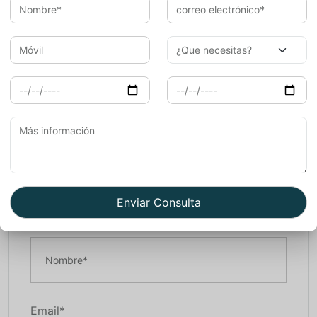
please visit
Best Travel Agent in India
and read
this in Spanish at
Viaje a India.
For more information about our packages
visit our
website
.
Book Now
Nombre*
Email*