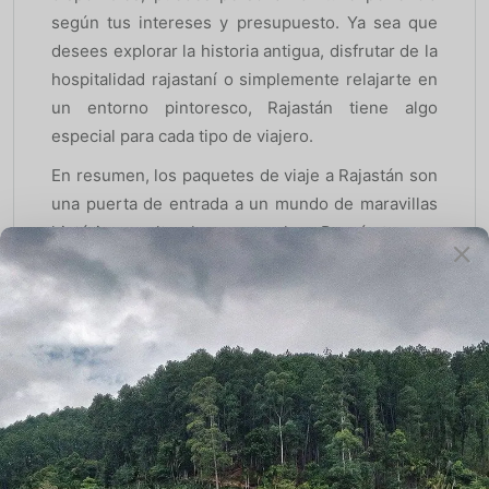
según tus intereses y presupuesto. Ya sea que
desees explorar la historia antigua, disfrutar de la
hospitalidad rajastaní o simplemente relajarte en
un entorno pintoresco, Rajastán tiene algo
especial para cada tipo de viajero.
En resumen, los paquetes de viaje a Rajastán son
una puerta de entrada a un mundo de maravillas
históricas, culturales y naturales. ¡Prepárate para
una aventura inolvidable en el corazón de la India!
¡Emprende tu Viaje a
Rajastán Ahora!
En conclusión, los paquetes de viaje a Rajastán
son una forma perfecta de sumergirse en la rica
historia, la cultura vibrante y la belleza natural de
esta región fascinante. Desde los palacios