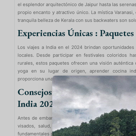
el esplendor arquitectónico de Jaipur hasta las serena
propio encanto y atractivo único. La mística Varanasi, 
tranquila belleza de Kerala con sus backwaters son sol
Experiencias Únicas : Paquetes 
Los viajes a India en el 2024 brindan oportunidades 
locales. Desde participar en festivales coloridos ha
rurales, estos paquetes ofrecen una visión auténtica d
yoga en su lugar de origen, aprender cocina indi
proporciona una conexión más profunda con la cultura 
Consejos de Viaje y Preparación
India 2024
Antes de embarcarse en este viaje extraordinario, es
visados, salud, vestimenta adecuada y aspectos c
fundamentales para disfrutar plenamente de la experien