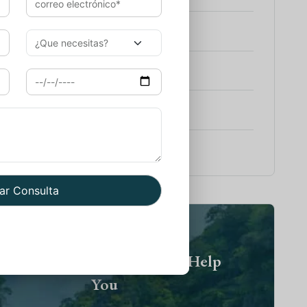
e a Rajasthan con Varanasi
es Rajasthan
e a India y Nepal
e a India con Goa
eed Help? We Are Here To Help
You