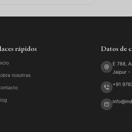
laces rápidos
Datos de 
nicio
E 788, A
Jaipur -
obre nosotras
+91 978
ontacto
log
info@ind