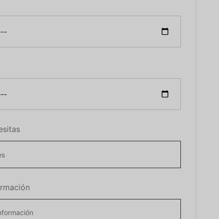
esitas
ormación