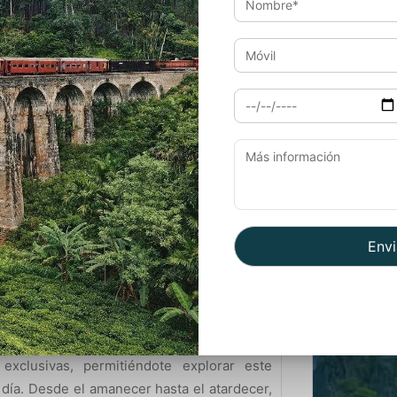
”false” date=”false” archive_link=”true”
Viaj
corners=”false” image_alignment=”left”
″ order=”DESC” orderby=”post_title”
Viaj
elhi:
Viaj
pasado y el presente coexisten de manera
Viaj
n visitas guiadas a lugares emblemáticos
 Sumérgete en la rica historia de la ciudad
o bazar de Chandni Chowk y descubre la
al en Agra:
N
 icónico Taj Mahal en Agra. Los paquetes de
exclusivas, permitiéndote explorar este
ía. Desde el amanecer hasta el atardecer,