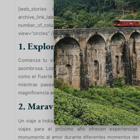
[web_stories title=”false” excerpt=”false” author=
archive_link_label=”” circle_size=”150″ sharp_
number_of_columns=”1″ number_of_stories=”20
view=”circles” /]
1. Explorando la Historia en D
Comienza tu viaje en la capital, Delhi, donde el 
asombrosa. Los paquetes de viajes para 2024 ofrece
como el Fuerte Rojo, la Jama Masjid y el Qutub Minar.
mientras paseas por los callejones del bullicios
magnificencia arquitectónica de la India antigua.
2. Maravíllate ante el Taj Mah
Un viaje a India no estaría completo sin una visita al
viajes para el próximo año ofrecen experiencias 
monumento al amor durante diferentes momentos del d