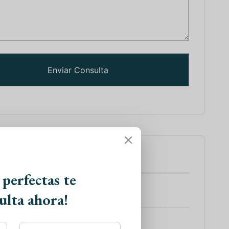
tes de Viajes
 perfectas te
 a India
ulta ahora!
 Sur de la India