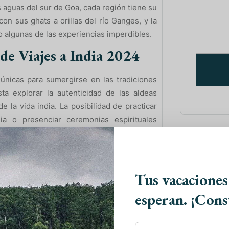
s aguas del sur de Goa, cada región tiene su
con sus ghats a orillas del río Ganges, y la
o algunas de las experiencias imperdibles.
de Viajes a India 2024
únicas para sumergirse en las tradiciones
sta explorar la autenticidad de las aldeas
e la vida india. La posibilidad de practicar
a o presenciar ceremonias espirituales
del país.
 : Paquetes de Viajes a
Paque
Tus vacaciones
Viaje
esperan. ¡Cons
 esencial estar preparado. Consejos sobre
ulturales a tener en cuenta pueden ser
Viaje
cia en India.