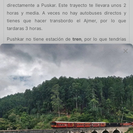
directamente a Puskar. Este trayecto te llevara unos 2
horas y media. A veces no hay autobuses directos y
tienes que hacer transbordo el Ajmer, por lo que
tardaras 3 horas.
Pushkar no tiene estación de
tren
, por lo que tendrias
que llegar a la estación de Ajmer, y ahi coger un autobus
de unos 30 minutos hasta Pushkar.
Pushkar y la Historia de Brahma
Si estas planeando un viaje a India, y disfrutar de todos
estos fuertes y riquezas. Estaremos encantados de
poder construir el mejor
viaje a su medida.
Si quieres leer mas importantes blogs que hemos hecho
para vuestra
viaje a la India
: y si quieres vivir con
una
familia
de India. Si quieres ver los
blogs en ingles
y
también tenemos nuestros
blogs italianos
para que