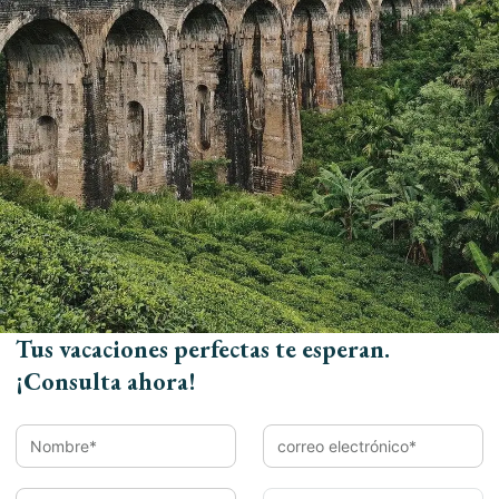
puedas compartirlos entre tus amigos.
Book Now
Nombre*
Tus vacaciones perfectas te esperan.
Email*
¡Consulta ahora!
Móvil