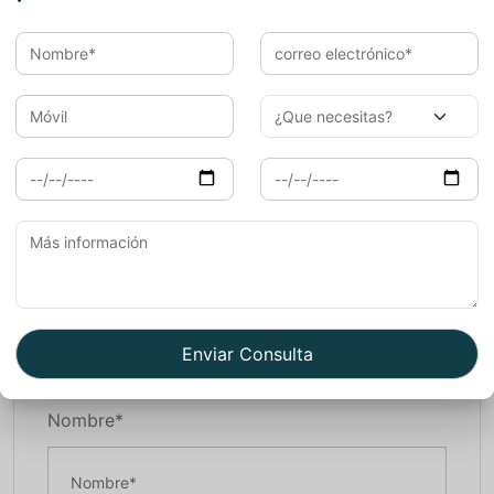
culturales únicas que te esperan en este maravilloso
destino. ¡Embárcate en una aventura inolvidable desde
Mexico a la mágica India!
Si estás buscando contratar un conductor privado en la
India o hacer vuestra viaje con una agencia local,
Porfavor envianos un email. Nosotros estamos
trabajando desde 2006 con Españoles. Esperamos verte
pronto en nuestra pais.
Book Now
Nombre*