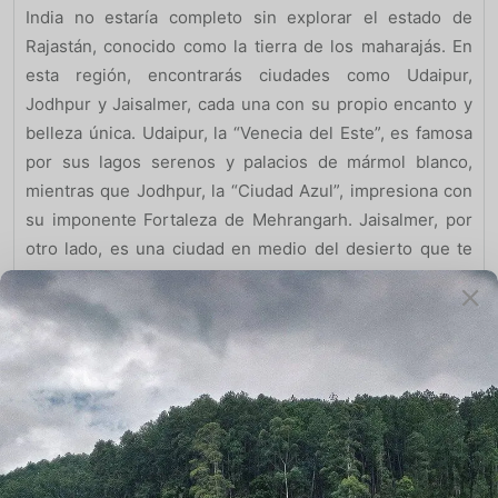
India no estaría completo sin explorar el estado de
Rajastán, conocido como la tierra de los maharajás. En
esta región, encontrarás ciudades como Udaipur,
Jodhpur y Jaisalmer, cada una con su propio encanto y
belleza única. Udaipur, la “Venecia del Este”, es famosa
por sus lagos serenos y palacios de mármol blanco,
mientras que Jodhpur, la “Ciudad Azul”, impresiona con
su imponente Fortaleza de Mehrangarh. Jaisalmer, por
otro lado, es una ciudad en medio del desierto que te
transportará a un cuento de las mil y una noches con su
fortaleza de arena y sus calles laberínticas.
Conclusión: Un viaje a la India desde México es una
oportunidad para descubrir una cultura rica, una historia
fascinante y una belleza sin igual. Desde las calles
caóticas de Delhi hasta la tranquilidad del Taj Mahal en
Agra y la espiritualidad de Varanasi, cada destino tiene
algo especial que ofrecer. Además, explorar los