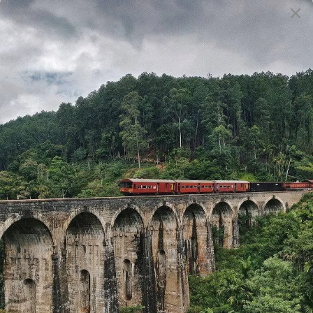
mundo. Aquí, el Ganges fluye por las colinas del
Himalaya, y la naturaleza es impresionante. Rishikesh es
conocida por sus ashrams y centros de yoga, y es un
lugar ideal para aprender y practicar yoga y meditación.
El ashram más conocido de Rishikesh es el Parmarth
Niket
Book Now
Nombre*