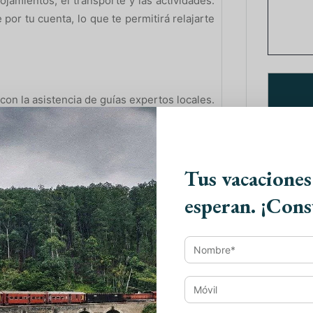
jamientos, el transporte y las actividades.
por tu cuenta, lo que te permitirá relajarte
 con la asistencia de guías expertos locales.
te brindarán información valiosa sobre la
visitarás. Además, podrán responder a tus
en su amplio conocimiento y experiencia.
Tus vacaciones
rinda la oportunidad de experimentar la
ades locales, interacciones con la población
esperan. ¡Cons
Paque
podrás sumergirte en la vida cotidiana y las
permitirán comprender y apreciar mejor la
Viaje
elen contar con itinerarios bien diseñados
esde la majestuosidad del Taj Mahal en Agra
Viaje