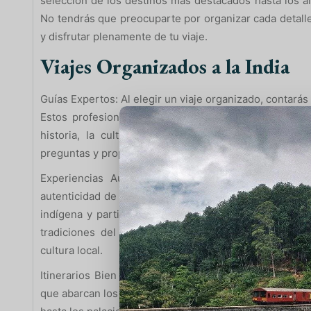
selección de los destinos más destacados hasta los alo
No tendrás que preocuparte por organizar cada detalle 
y disfrutar plenamente de tu viaje.
Viajes Organizados a la India
Guías Expertos: Al elegir un viaje organizado, contarás
Estos profesionales conocen a fondo los destinos y 
historia, la cultura y los lugares de interés que 
preguntas y proporcionarte recomendaciones basadas 
Experiencias Auténticas: Un viaje organizado te b
autenticidad de la India. A través de visitas a comunid
indígena y participación en festivales tradicionales, 
tradiciones del país. Estas experiencias únicas te 
cultura local.
Itinerarios Bien Diseñados: Los viajes organizados su
que abarcan los lugares más destacados de la India. D