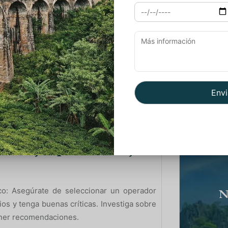
ar los tesoros icónicos de este país diverso
uyen visitas a lugares menos conocidos pero
Viaj
 completa y variada.
Viaj
organizado, contarás con la seguridad y
Viaj
 profesionales. Desde la selección de
transporte, todo estará cuidadosamente
Viaj
o el viaje. Además, estarás acompañado por
d y proporciona un ambiente acogedor.
 Consejos para un Viaje
ico: Asegúrate de seleccionar un operador
N
os y tenga buenas críticas. Investiga sobre
tener recomendaciones.