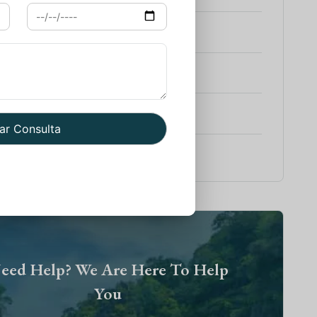
e a Rajasthan con Varanasi
es Rajasthan
e a India y Nepal
e a India con Goa
eed Help? We Are Here To Help
You