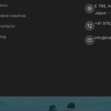
nicio
E 788, A
Jaipur -
obre nosotras
+91 978
ontacto
log
info@ind