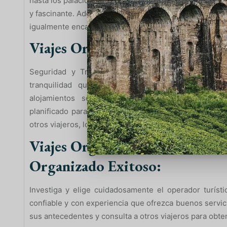
hasta los palacios de ensueño en Jaipur, podrás explor
y fascinante. Además, estos itinerarios a menudo incl
igualmente encantadores, brindándote una experiencia
Viajes Organizados a la India
Seguridad y Tranquilidad: Al viajar con un grupo 
tranquilidad que proviene de estar en manos de
alojamientos seguros hasta la coordinación del 
planificado para garantizar tu bienestar durante tod
otros viajeros, lo que aumenta el sentido de comunida
Viajes Organizados a la India :
Organizado Exitoso:
Investiga y elige cuidadosamente el operador turíst
confiable y con experiencia que ofrezca buenos servici
sus antecedentes y consulta a otros viajeros para ob