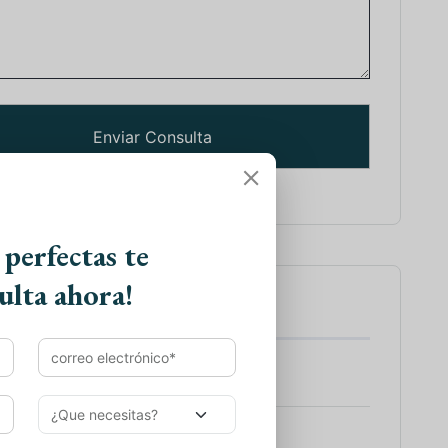
 perfectas te
ulta ahora!
tes de Viajes
 a India
 Sur de la India