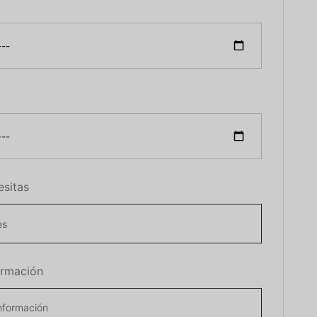
esitas
ormación