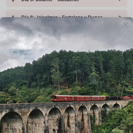
Día 6: Jaisalmer – Fortaleza y Dunas
Día 7: Jaisalmer – Jodhpur
Día 8: Jodhpur – Ranakpur – Udaipur
Día 9: Udaipur – Ciudad de los Lagos
Día 10: Udaipur – Pushkar
Día 11: Pushkar – Jaipur
Día 12: Jaipur – Palacios y Astronomía