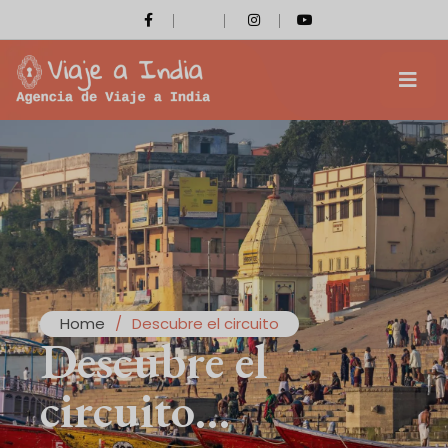
Home
/
Descubre el circuito
Descubre el
circuito…