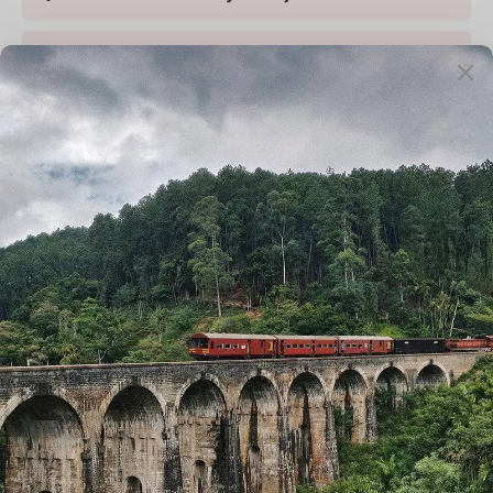
Día 5: Tanjore – Trichy
Día 6: Trichy – Madurai
Día 7: Madurai – Kovalam
Día 8: Kovalam
Día 9: Kovalam – Alleppey (Casa Flotante)
Día 10: Alleppey – Thekkady
Día 11: Thekkady – Kumarakom