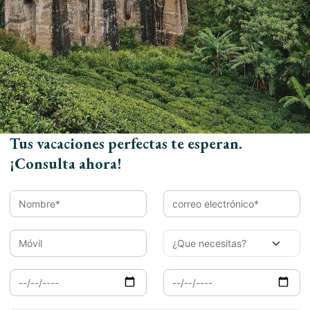
Día 12: Kumarakom
Día 13: Kumarakom – Cochin
Día 14: Cochin
Día 15: Cochin – Chennai (Salida)
Tus vacaciones perfectas te esperan.
¡Consulta ahora!
Galería