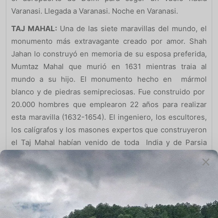
Varanasi. Llegada a Varanasi. Noche en Varanasi.
TAJ MAHAL:
Una de las siete maravillas del mundo, el
monumento más extravagante creado por amor. Shah
Jahan lo construyó en memoria de su esposa preferida,
Mumtaz Mahal que murió en 1631 mientras traia al
mundo a su hijo. El monumento hecho en mármol
blanco y de piedras semipreciosas. Fue construido por
20.000 hombres que emplearon 22 años para realizar
esta maravilla (1632-1654). El ingeniero, los escultores,
los calígrafos y los masones expertos que construyeron
el Taj Mahal habían venido de toda India y de Parsia
(Irán). El Taj Mahal es la obra maestra de la arquitectura
de Mogol, y patrimonio mundial.
Día 08: Varanasi:
Después del desayuno por la mañana
temprano paseo en barca por el rio Ganges para ver los
rituales. Veremos la vida por la mañana en los Ghats,