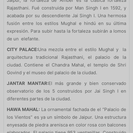
Jaipur, la fortaleza de Amber es la clásica fortaleza
Rajasthani. Fué construida por Man Singh I en 1592, y
acabada por su descendiente Jai Singh I. Una hermosa
fusión entre los estilos Mughal e hindú en su última
expresión. Para subir hasta la fortaleza subirán a lomos
de un elefante.
CITY PALACE:
Una mezcla entre el estilo Mughal y la
arquitectura tradicional Rajasthani, el palacio de la
ciudad. Contiene el Chandra Mahal, el templo de Shri
Govind y el museo del palacio de la ciudad.
JANTAR MANTAR:
El más grande y bien conservado
observatorio de los 5 construidos por Jai Singh I en
diferentes partes de la ciudad.
HAWA MAHAL:
La ornamental fachada de el ‘’Palacio de
los Vientos’’ es ya un símbolo de Jaipur. Una estructura
enyesada de piedra arenisca en color rosa con balcones
elaborados. El palacio tiene 953 ventanillas. Construido