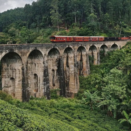
como se asean, rezan y viven al lado del rio más sagrado
de India, donde empieza y acaba la vida. Visitáremos
diferentes templos en Varanasi, Bharat Mata Temple,
Durga Temple, Tulsi Manas Temple .Después iremos
hasta Sarnath, donde Budha dio el primer sermón a sus
discípulos. Más tarde visita a la tarde visita Aarti la
ceremonia en los ghats, paseo por las calles de
Varanasi. Alojamiento.
VARANASI:
Varanasi la ciudad más sagrada de India y
con más peregrinaje y de especial atracción turística.
Con el rio sagrado Ganges como protagonista. Varanasi
es un centro de aprendizaje desde hace más de 2000
años.Budha predico su primer sermón en Sarnath a 10
kms de Varanasi. Varanasi se convirtió en un gran centro
hindú, pero fue saqueado un número de veces por los
invasores musulmanes. Estas visitas destructivas
hicieron que el emperador de Mughal, Aurangazeb,