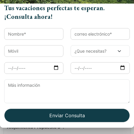
destruyó casi todos los templos y convirtió el más
Tus vacaciones perfectas te esperan.
famoso en una mezquita. Varanasi también se conoce
¡Consulta ahora!
como Kashi y Benarés, su nombre actual viene de la
palabra antigua que significa ciudad entre dos ríos – el
Varuna y el Así. Para el hindú la ciudad ha tenido
siempre un lugar especial. Se considera a Varanasi el
lugar propicio para morir, asegurando ir directamente al
cielo.
Día 09: Varanasi-New Delhi- Salida:(Vuelo)
:
Resto del
día libre. A la hora indicada traslado al aeropuerto de
Varanasi y viaje en avión a Delhi. Fin de nuestros
servicios. Al llegar al aeropuerto de Delhi deberá tomar
un autobús del aeropuerto que le llevará a la terminal de
salidas internacionales (30 min aproximadamente),
donde podrá coger el vuelo de regreso a su país.
Alojamiento Propuesto 3*: