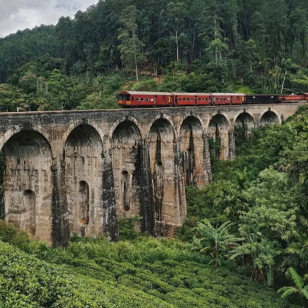
mercados locales.
Artesanías de madera y metal
: Los artesanos
de Jaipur distingidos por sus habilidades en la
talla de madera y metal. Puedes comprar
artículos de decoración para el hogar, figuras
religiosas y utensilios de cocina hechos a mano
en los mercados locales.
Pinturas y arte miniatura
: Jaipur es famosa por
su arte miniatura, que incluye pinturas de estilo
Rajput en papel, seda y marfil. Puedes comprar
pinturas en miniatura y otros objetos de arte en
galerías de arte y tiendas especializadas.
Artículos de papel maché y cerámica
: Jaipur es
conocida por su papel maché y cerámica
decorativa. Puedes comprar tazones, jarrones,
cajas y otros artículos decorativos en los
mercados locales.