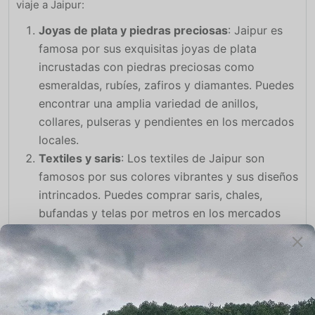
viaje a Jaipur:
Joyas de plata y piedras preciosas
: Jaipur es
famosa por sus exquisitas joyas de plata
incrustadas con piedras preciosas como
esmeraldas, rubíes, zafiros y diamantes. Puedes
encontrar una amplia variedad de anillos,
collares, pulseras y pendientes en los mercados
locales.
Textiles y saris
: Los textiles de Jaipur son
famosos por sus colores vibrantes y sus diseños
intrincados. Puedes comprar saris, chales,
bufandas y telas por metros en los mercados
locales como Bapu Bazar y Johari Bazar.
Artículos de cuero
: Jaipur conocida tambien
por su cuero de alta calidad. Puedes encontrar
una variedad de productos de cuero como
bolsos, cinturones, zapatos y billeteras en los