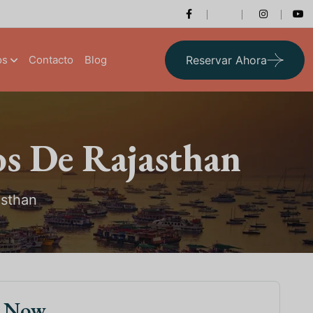
os
Contacto
Blog
Reservar Ahora
os De Rajasthan
asthan
k Now