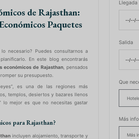
Llegada
ómicos de Rajasthan:
 Económicos Paquetes
Salida
 lo necesario? Puedes consultarnos a
anificarlo. En este blog encontrarás
ás económicos de Rajasthan
, pensados
n romper su presupuesto.
Que nec
reyes”, es una de las regiones más
ios, templos, desiertos y bazares llenos
 Y lo mejor es que no necesitas gastar
Más inf
micos para Rajasthan?
sthan
incluyen alojamiento, transporte y