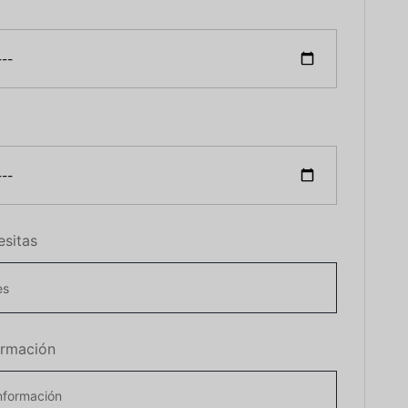
esitas
ormación