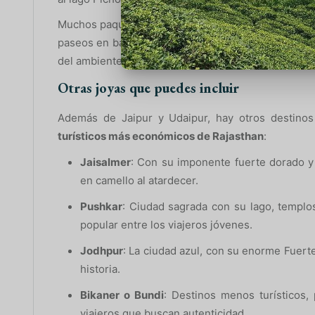
Muchos paquetes turísticos incluyen visitas al Pala
paseos en barco. También hay hoteles económicos co
del ambiente romántico sin gastar mucho.
Otras joyas que puedes incluir
Además de Jaipur y Udaipur, hay otros destinos
turísticos más económicos de Rajasthan
:
Jaisalmer
: Con su imponente fuerte dorado y 
en camello al atardecer.
Pushkar
: Ciudad sagrada con su lago, templo
popular entre los viajeros jóvenes.
Jodhpur
: La ciudad azul, con su enorme Fuert
historia.
Bikaner o Bundi
: Destinos menos turísticos,
viajeros que buscan autenticidad.