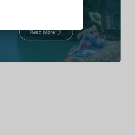
You Get Online support
+91 98292 47544
Read More