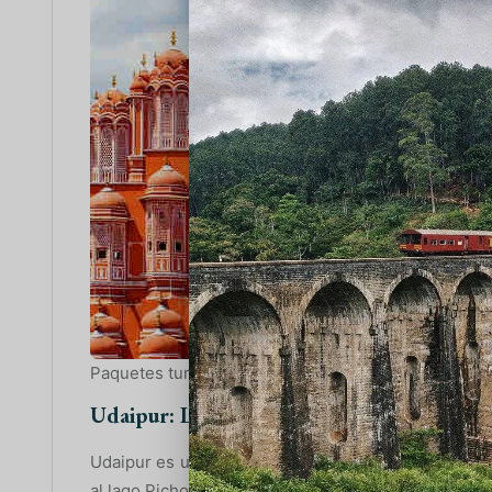
Paquetes turísticos más económicos de Rajasthan
Udaipur: La ciudad de los lagos
Udaipur es una joya del sur de Rajasthan. Con sus p
al lago Pichola, es ideal para quienes buscan relax y