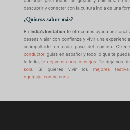
opciones para todos los gustos y bolsillos. Lo m
descubrir y conectar con la cultura india de una for
¿Quieres saber más?
En
India’s Invitation
te ofrecemos ayuda personaliza
deseas viajar con confianza y vivir una experiencia
acompañarte en cada paso del camino. Ofre
conductor
, guías en español y todo lo que te puedas
la India,
te dejamos unos consejos
. Te dejamos ot
sola
. Si quieres vivir los
mejores festiva
equipaje
,
contáctanos
.