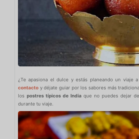
¿Te apasiona el dulce y estás planeando un viaje a
contacto
y déjate guiar por los sabores más tradiciona
los
postres típicos de India
que no puedes dejar de 
durante tu viaje.