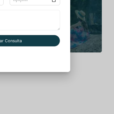
You Get Online support
+91 98292 47544
Read More