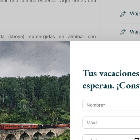
añar una comida especial. Aquí tienes una
Viaj
Viaj
da (khoya), sumergidas en almíbar con
Viaj
Viaj
Tus vacaciones
gero. Originario del este de la India.
esperan. ¡Cons
cido en leche, azúcar, cardamomo y frutos
N