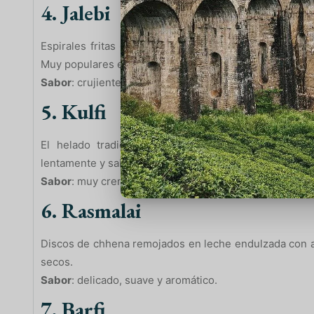
4. Jalebi
Espirales fritas de masa fermentada, sumergidas en 
Muy populares en la calle.
Sabor
: crujiente por fuera, dulce y jugoso por dentro.
5. Kulfi
El helado tradicional de India, más denso que el 
lentamente y sabores como pistacho o mango.
Sabor
: muy cremoso y refrescante.
6. Rasmalai
Discos de chhena remojados en leche endulzada con 
secos.
Sabor
: delicado, suave y aromático.
7. Barfi