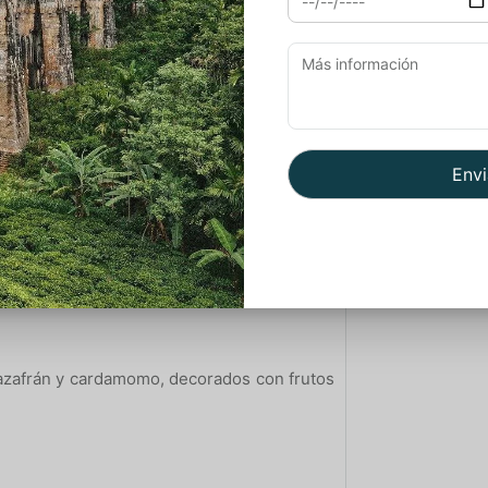
jarabe de azúcar con un toque de azafrán.
occidental. Se elabora con leche cocida
azafrán y cardamomo, decorados con frutos