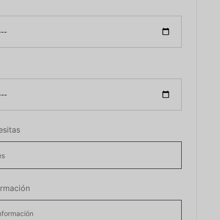
esitas
ormación