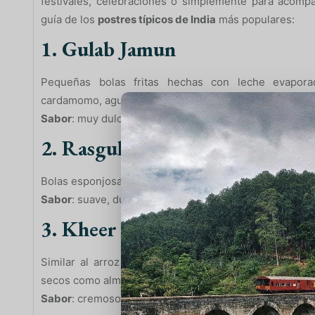
festivales, celebraciones o simplemente para acomp
guía de los
postres típicos de India
más populares:
1. Gulab Jamun
Pequeñas bolas fritas hechas con leche evapora
cardamomo, agua de rosas o azafrán.
Sabor
: muy dulce, jugoso y aromático.
2. Rasgulla
Bolas esponjosas de queso fresco (chhena) en almíbar li
Sabor
: suave, dulce y con textura ligera.
3. Kheer
Similar al arroz con leche. Se prepara con arroz co
secos como almendras o pistachos.
Sabor
: cremoso y delicado, con aroma especiado.