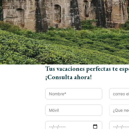
Viajes Rajasthan
Viaje a India y Nepal
Viaje a India con Goa
Tus vacaciones perfectas te esp
Need Help? We Are Here To Help
¡Consulta ahora!
You
You Get Online support
+91 98292 47544
Read More