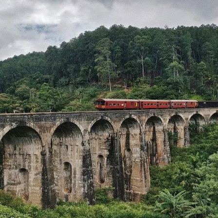
No olvides el
protector solar
, ya que además puede
funcionar como una capa que evita que los colores se
adhieran demasiado a la piel. Y por supuesto, para no
quemarte si el evento o si vas a la calle a celebrarlo no
tiene carpas (o incluso aunque las tenga, mejor prevenir
que curar).
Asimismo, para evitar que tu móvil o tu cartera se
manchen, te recomendamos comprar
una funda
impermeable para el teléfono
o llevar
bolsas
herméticas
para guardar tus pertenencias. Igualmente,
lleva solo lo esencial.
La gente generalmente suele vestir
de blanco
. Como los
colores son muy difíciles de quitar, es recomendable
que lleves
ropa vieja o que no te importe estropear
, así
como
chanclas, crocs o zapatillas que tampoco te
importe manchar
, ya que los colores luego no se quitan