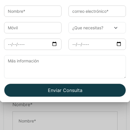
esencia del país. Con
India’s Invitation
, diseñamos
itinerarios personalizados para que vivas experiencias
únicas y te sumerjas en la cultura india de la forma más
auténtica.
¡Descubre la India rural con nosotros y crea recuerdos
inolvidables!
Contacta con India’s Invitation
y empieza a
planear tu viaje hoy mismo.
Book Now
Nombre*