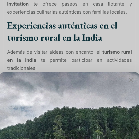
Invitation
te ofrece paseos en casa flotante y
experiencias culinarias auténticas con familias locales.
Experiencias auténticas en el
turismo rural en la India
Además de visitar aldeas con encanto, el
turismo rural
en la India
te permite participar en actividades
tradicionales:
Clases de cocina india
con familias locales.
Talleres de artesanía
, como cerámica, tejido y
pintura en miniatura.
Fiestas y festivales rurales
, donde podrás
celebrar con la comunidad.
Rutas de senderismo y paseos en camello
para
explorar los paisajes auténticos.