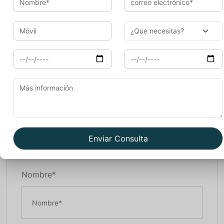
completamente restauradas y espléndidos bazares, así
como el encantador Palacio de la Ciudad, un enorme
complejo de patios, jardines y edificios.
Aqui te dejamos importatne blogs que hemos hecho
para vuestra
viaje a la India
: y si quieres
vivircon
unafamilia
de India. Si quieres ver los
blogs en
ingles
y también lee nuestros
blogs italianos
Book Now
Nombre*