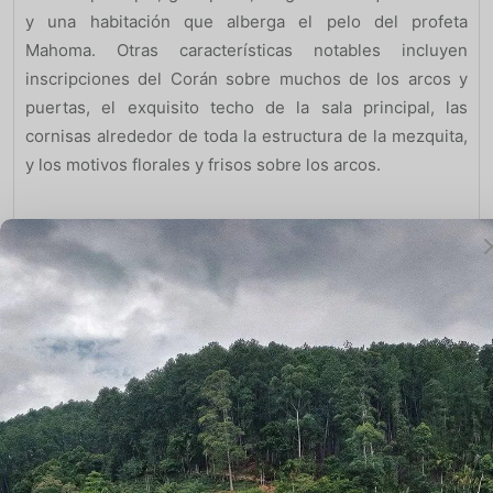
y una habitación que alberga el pelo del profeta
Mahoma. Otras características notables incluyen
inscripciones del Corán sobre muchos de los arcos y
puertas, el exquisito techo de la sala principal, las
cornisas alrededor de toda la estructura de la mezquita,
y los motivos florales y frisos sobre los arcos.
Amer Fort, Jaipur
Atracciones turísticas en India, Amer Fort (a menudo
también deletreado “Amber”) fue construido como un
palacio fortificado en 1592 por Maharaja Man Singh I y
ha servido durante mucho tiempo como la capital de
Jaipur. Tallado en lo alto de la ladera, se puede acceder
a la fortaleza a pie a través de una subida empinada o en
viajes de transporte desde la ciudad de abajo (mejor