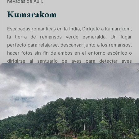
nevadas de Auli.
Kumarakom
Escapadas romanticas en la India, Dirígete a Kumarakom,
la tierra de remansos verde esmeralda. Un lugar
perfecto para relajarse, descansar junto a los remansos,
hacer fotos sin fin de ambos en el entorno escénico o
dirigirse al santuario de aves para detectar aves
migratorias raras. Alójese en el Kumarakom Lake Resort,
que se extiende a lo largo de 25 acres de tierra verde y
está bellamente situado a orillas del Lago Vembanad, de
color verde esmeralda.
Ooty
Escapadas romanticas en la India, Lejos de su caótica