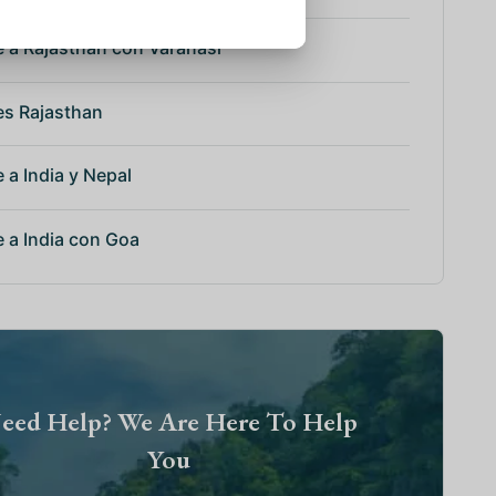
e a Rajasthan con Varanasi
es Rajasthan
e a India y Nepal
e a India con Goa
eed Help? We Are Here To Help
You