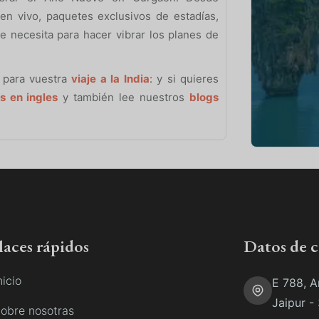
en vivo, paquetes exclusivos de estadías,
e necesita para hacer vibrar los planes de
 para vuestra
viaje a la India
: y si quieres
s en ingles
y también lee nuestros
blogs
laces rápidos
Datos de 
nicio
E 788, A
Jaipur -
obre nosotras