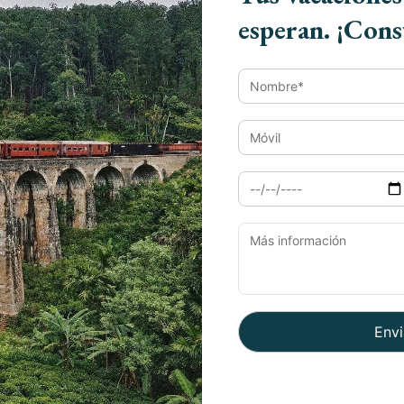
ca para tocar por pie de reconocidos DJs,
esperan. ¡Cons
quí está su receptor listo para los mejores
 listos para este año!
la vuelta de la esquina, estamos seguros de
r en el 2019 con estilo. Y cuando se trata
odría ser un lugar mejor que Gurgaon para el
 celebrar el Año Nuevo 2019, tal como lo
 vibrantes del país, que ofrece una vida
fés.
Paque
s para las fiestas de Año Nuevo de 2019 En
ante de algunos de los mejores hoteles de
 a 2018, y entre en 2019 de la manera más
Viaje
Viaje