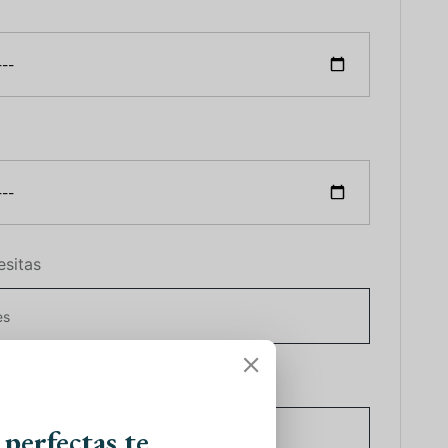
esitas
ormación
 perfectas te