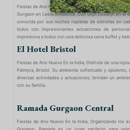
Fiestas de Ano Nuevo En la India, Prepárate para una 
Gurgaon en Leela Ambience. Con Diljit Dosanjh en el 
conocida por sus noches repletas de estrellas en c
todos con impresionantes actuaciones de personal
impresiona a todos con una deliciosa cena buffet y bebi
El Hotel Bristol
Fiestas de Ano Nuevo En la India, Disfrute de una luj
Palmyra, Bristol. Su ambiente sofisticado y opulento, 
diversas actividades y actuaciones, brindan un ambie
con su familia.
Ramada Gurgaon Central
Fiestas de Ano Nuevo En la India, Organizando los
Gurgaon, Ramada es un lugar perfecto para cel