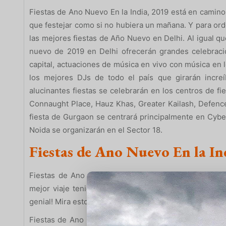
Fiestas de Ano Nuevo En la India, 2019 está en camino
que festejar como si no hubiera un mañana. Y para or
las mejores fiestas de Año Nuevo en Delhi. Al igual qu
nuevo de 2019 en Delhi ofrecerán grandes celebraci
capital, actuaciones de música en vivo con música en l
los mejores DJs de todo el país que girarán increí
alucinantes fiestas se celebrarán en los centros de fie
Connaught Place, Hauz Khas, Greater Kailash, Defence
fiesta de Gurgaon se centrará principalmente en Cyber 
Noida se organizarán en el Sector 18.
Fiestas de Ano Nuevo En la In
Fiestas de Ano Nuevo En la India, planifique su via
mejor viaje teniendo en cuenta el clima y otras con
genial! Mira esto si viajas en
Enero
,
Febrero
,
Marzo
Ab
Fiestas de Ano Nuevo En la India, Prepárese para repe