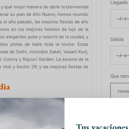
Llegada
 y qué mejor manera de darle la bienvenida
denar su plan de Año Nuevo, hemos reunido
e el año pasado, las mejores fiestas de año
ones en los mejores hoteles de lujo de la
os elegantes pubs y resorts de la ciudad, y
Salida
bles pistas de baile toda la noche. Estas
stas de Delhi, incluidos Saket, Vasant Kunj,
 Colony y Rajouri Garden. La escena de la
​​Hub y Sector 29; y las mejores fiestas de
Que nec
dia
je con
India’s Invitation
ahora y creamos el
diciones. ¡Nos aseguramos de que lo pases
Más inf
ril
,
Mayo
,
Junio
,
Julio
o
Agosto
.
Tus vacaciones
tir la historia y déjese deslumbrar con las