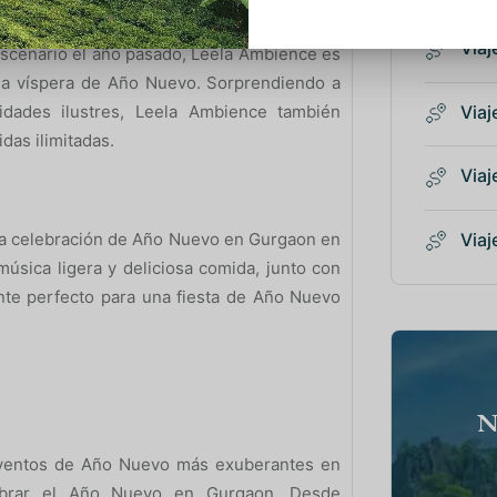
de las mejores fiestas de Año Nuevo 2019 en
Viaj
escenario el año pasado, Leela Ambience es
ada víspera de Año Nuevo. Sorprendiendo a
Viaj
idades ilustres, Leela Ambience también
das ilimitadas.
Viaj
Viaj
osa celebración de Año Nuevo en Gurgaon en
música ligera y deliciosa comida, junto con
nte perfecto para una fiesta de Año Nuevo
N
 eventos de Año Nuevo más exuberantes en
ebrar el Año Nuevo en Gurgaon. Desde