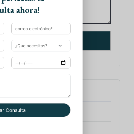
ulta ahora!
tes de Viajes
 a India
 Sur de la India