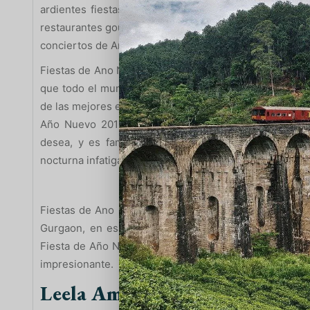
ardientes fiestas de Año Nuevo en Delhi. ¡Habrá músi
restaurantes gourmet, lo mejor de IMFL y mucho más! ¡A
conciertos de Año Nuevo 2019 en Delhi, ya que estamos
Fiestas de Ano Nuevo En la India, con el Año Nuevo a 
que todo el mundo planeará a toda máquina cómo entra
de las mejores escenas de fiesta en la ciudad, ¿cuál p
Año Nuevo 2019? Gurgaon es el lugar perfecto para
desea, y es famoso por ser uno de los lugares más
nocturna infatigable y elegantes clubes nocturnos y ca
Fiestas de Ano Nuevo En la India, los mejores hotele
Gurgaon, en esa nota, aquí hay una lista impresion
Fiesta de Año Nuevo en Gurgaon para que se despida
impresionante.
Leela Ambiente