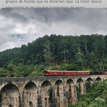
grupos de fiestas que se divierten aquí. La mejor época
para visitar es de octubre a principios de enero.
Pequeña isla de andaman
Islas para visitar en la India, si bien las islas de Andaman
y Nicobar son bastante comunes entre los turistas,
existen numerosas islas cercanas y alrededor de este
destino turístico, que están bastante escondidas y son
menos elegidas. Una de esas islas es el pequeño
Andaman. Este lugar tiene hermosas playas y es el
mejor lugar para disfrutar de la naturaleza, en la forma
en que estaba destinado a ser. Se tarda un día en llegar
a esta isla desde Port Blair, en un barco. La mejor época
para visitar es de diciembre a marzo.
Grandioso Isla