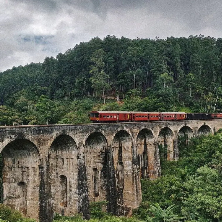
Las estaciones de montana en el sur de la India, a 1100
metros sobre el nivel del mar, muy lejos de la ruidosa
cultura de la ciudad, de la exuberante vegetación y la
serenidad de obsequiar a todos los visitantes, Vagamon
podría ser su tranquila y extraña estación de montaña en
Kerala, lejos de las enloquecedoras multitudes de
turistas. Mejor momento: durante todo el año.
Idukki, Kerala – Eco-aldea en
los ghats occidentales
Las estaciones de montana en el sur de la India, con los
restos de la dinastía Chera, Vembolinad Kingdom y las
plantaciones europeas en los últimos años, este
escarpado resort de montaña es mejor conocido por sus