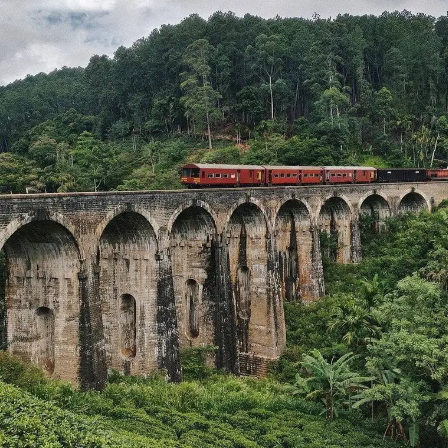
de Goa. Lejos de esas playas concurridas y concurridas
de Goa, disfrute de una estupenda comida Goa bajo un
cielo estrellado en un ambiente relajante. Reúne unos
bonitos recuerdos con tu pareja.
Pescar
Las mejores cosas que hacer en Goa, ¿Qué sería mejor
que disfrutar de la pesca junto al río brillante mientras el
sol brilla intensamente en el cielo? La pesca es una
actividad popular para hacer en Goa y todo lo que
necesita hacer es contratar algunos aparejos de pesca y
salir. Las capturas más fáciles incluyen mero, wahoo,
atún y barramudi. Le prometemos que volverá una y otra
vez después de recuperar esta experiencia memorable.
Aqui te dejamos importatne blogs que hemos hecho