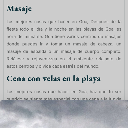
Masaje
Las mejores cosas que hacer en Goa, Después de la
fiesta todo el día y la noche en las playas de Goa, es
hora de mimarse. Goa tiene varios centros de masajes
donde puedes ir y tomar un masaje de cabeza, un
masaje de espalda o un masaje de cuerpo completo.
Relájese y rejuvenezca en el ambiente relajante de
estos centros y olvide cada estrés del mundo.
Cena con velas en la playa
Las mejores cosas que hacer en Goa, haz que tu ser
querido se sienta más especial con una cena a la luz de
las velas en Goa. Planifíquelo cerca de la playa o en un
crucero y coloréelos con sus tonos de amor. Pase
tiempo de calidad con su pareja en un rincón apartado