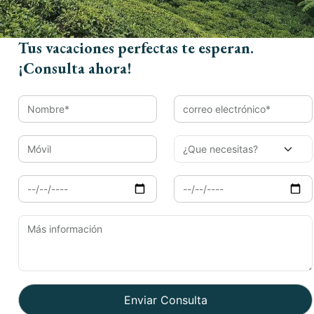
para vuestra
viaje a la India
: y si quieres
vivircon
unafamilia
de India. Si quieres ver los
blogs en
ingles
y también lee nuestros
blogs italianos
.
Tus vacaciones perfectas te esperan.
¡Consulta ahora!
Book Now
Nombre*
Email*