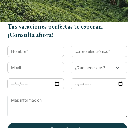
Email*
Tus vacaciones perfectas te esperan.
¡Consulta ahora!
Móvil
Llegada
Salida