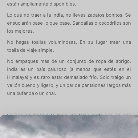
están ampliamente disponibles.
Lo que no traer a la India, no lleves zapatos bonitos. Se
ensuciarán pase lo que pase. Sandalias o cocodrilos son
los mejores.
No hagas toallas voluminosas. En su lugar traer una
toalla de viaje simple.
No empaques más de un conjunto de ropa de abrigo.
India es un país caluroso (a menos que estés en el
Himalaya) y es raro estar demasiado frío. Solo traigo un
vellón bueno y ligero, y un par de pantalones largos más
una bufanda o un chal.
Lo que no traer a la India, no tome nada que no sea
adecuado para su destino. Realice su investigación
sobre el clima y las necesidades específicas de la