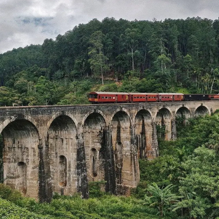
ubicación antes de ir a la India para que esté preparado
sin tener demasiado volumen en su equipaje.
Aqui te dejamos importatne blogs que hemos hecho
para vuestra
viaje a la India
: y si quieres
vivircon
unafamilia
de India. Si quieres ver los
blogs en
ingles
y también lee nuestros
blogs italianos.
Book Now
Nombre*