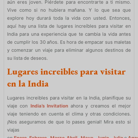
aún eres joven. Piérdete para encontrarte a ti mismo.
Vive como si no hubiera mañana. Y lo que sea que
explore hoy durará toda la vida con usted. Entonces,
aquí hay una lista de lugares increíbles para visitar en
India para una experiencia que te cambia la vida antes
de cumplir los 30 años. Es hora de empacar sus maletas
y comenzar un viaje para eliminar algunos destinos de
su lista de deseos.
Lugares increibles para visitar
en la India
Lugares increibles para visitar en la India, planifique su
viaje con
India’s Invitation
ahora y creamos el mejor
viaje teniendo en cuenta el clima y otras condiciones.
¡Nos aseguramos de que lo pases genial! Mira esto si
viajas
en
Enero
,
Febrero
,
Marzo
Abril
,
Mayo
,
Junio
,
Julio
o
Ago