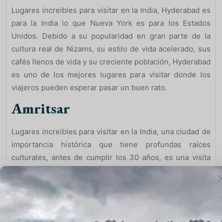
Lugares increibles para visitar en la India, Hyderabad es
para la India lo que Nueva York es para los Estados
Unidos. Debido a su popularidad en gran parte de la
cultura real de Nizams, su estilo de vida acelerado, sus
cafés llenos de vida y su creciente población, Hyderabad
es uno de los mejores lugares para visitar donde los
viajeros pueden esperar pasar un buen rato.
Amritsar
Lugares increibles para visitar en la India, una ciudad de
importancia histórica que tiene profundas raíces
culturales, antes de cumplir los 30 años, es una visita
obligada para esta escapada espiritual e histórica que
promete el alimento del alma. Pasa un tiempo revisando
la historia significativa de Amritsar y asegúrate de que
no te pierdas la oportunidad de visitar el famoso Templo
Dorado. La experiencia simplemente vale la pena.