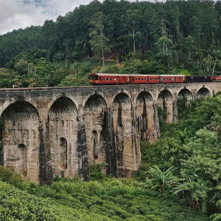
Orissa
Lugares increibles para visitar en la India, no uno, ni dos,
pero esta ciudad tiene cerca de 700 templos, viaja a la
tierra histórica que sirve de hogar a muchos templos
hindúes antiguos. Situado junto al mar, el Templo Konark
en Orissa es uno de los templos famosos que cuenta
muchas historias interesantes sobre el origen de la
sexualidad humana. Además, para aquellos que tienen
suficiente tiempo, las hermosas autopistas en Orissa
conducen a algunas atracciones excepcionalmente
pintorescas que aún no se han explorado.
Aqui te dejamos importatne blogs que hemos hecho
para vuestra
viaje a la India
: y si quieres
vivircon
unafamilia
de India. Si quieres ver los
blogs en