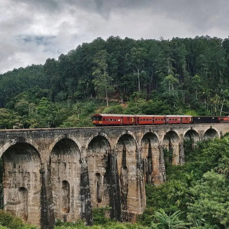
dedicado a Dattatreya, dedicado a Lord Vishnu, en la
cima de Guru Shikhar en una cueva. Muy cerca del
templo, el Laboratorio de Investigación Física opera el
Observatorio Mount Abu.
Aqui te dejamos importatne blogs que hemos hecho
para vuestra
viaje a la India
: y si quieres
vivircon
unafamilia
de India. Si quieres ver los
blogs en
ingles
y también lee nuestros
blogs italianos.
Book Now
Nombre*