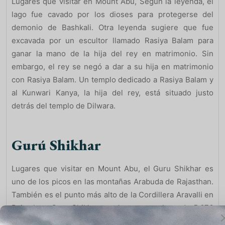
Lugares que visitar en Mount Abu, Según la leyenda, el
lago fue cavado por los dioses para protegerse del
demonio de Bashkali. Otra leyenda sugiere que fue
excavada por un escultor llamado Rasiya Balam para
ganar la mano de la hija del rey en matrimonio. Sin
embargo, el rey se negó a dar a su hija en matrimonio
con Rasiya Balam. Un templo dedicado a Rasiya Balam y
al Kunwari Kanya, la hija del rey, está situado justo
detrás del templo de Dilwara.
Gurú Shikhar
Lugares que visitar en Mount Abu, el Guru Shikhar es
uno de los picos en las montañas Arabuda de Rajasthan.
También es el punto más alto de la Cordillera Aravalli en
Rajasthan. Guru Shikhar se eleva a una altura de 5.676
pies y está a 15 km de Mount Abu. Hay un templo