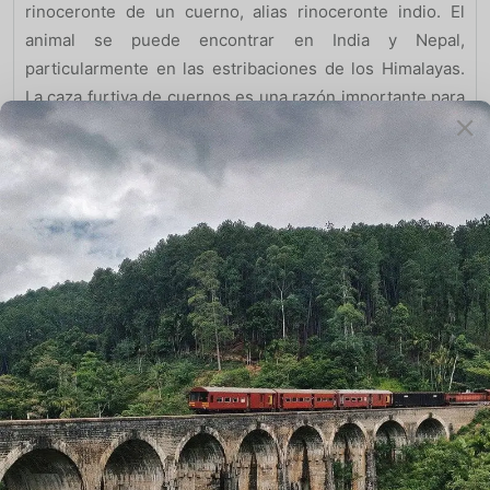
rinoceronte de un cuerno, alias rinoceronte indio. El
animal se puede encontrar en India y Nepal,
particularmente en las estribaciones de los Himalayas.
La caza furtiva de cuernos es una razón importante para
la disminución del número de rinocerontes indios.
Blackbucks
Mejores animales para ver en India, Blackbucks, los
antílopes indios que se encuentran en abundancia en las
llanuras, praderas y matorrales de la India. Las
actividades como la caza, la caza furtiva, la destrucción
del hábitat, el sobrepastoreo y la endogamia han llevado
a una drástica fluctuación descendente en la población
de blackbuck.
Aqui te dejamos importantes blogs que hemos hecho
para vuestro
viaje a la India.
Si quieres ver los
blogs en
ingles
y también puedes leer nuestros
blogs italianos.