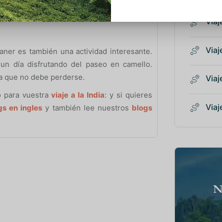
en una gran fiesta al los amantes del arte e
.
Viaj
Viaj
kaner es también una actividad interesante.
 un día disfrutando del paseo en camello.
ca que no debe perderse.
Viaj
o para vuestra
viaje a la India
: y si quieres
Viaj
gs en ingles
y también lee nuestros
blogs
N