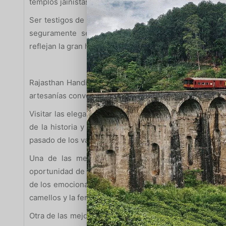
templos jainistas justo en el sur …
Ser testigos de la vasta colección en el Museo Prach
seguramente será una experiencia maravillosa. Ya 
reflejan la gran historia de muchas dinastías.
Rajasthan Handicrafts, frente al Hotel Sagar, a unos 
artesanías convencional, con un buen stock de joyería, t
Visitar las elegantes construcciones ofrecerá una exp
de la historia y toda la región. Lo llevará de vuelta a
pasado de los valientes gobernantes Rajputs.
Una de las mejores cosas que hacer en Bikaner,
oportunidad de elegir varios productos dignos y llama
de los emocionantes safaris por el desierto y ver la vi
camellos y la feria será una experiencia fabulosa.
Otra de las mejores cosas que hacer en Bikaner es la 