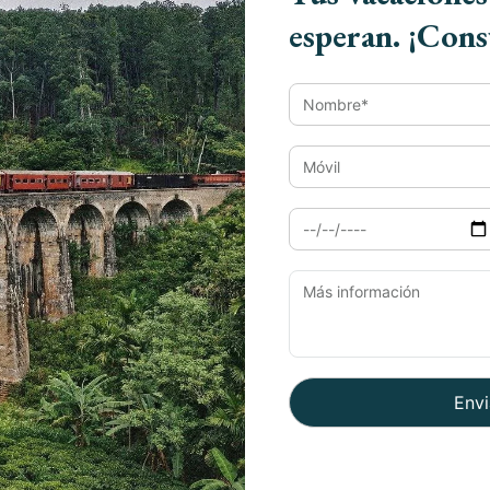
esperan. ¡Cons
ina, el Museo Sadul y el Museo Ganga Singh
que los artículos exhibidos en el museo
2 km al norte de Junagarh, es un emporio de
extiles y pinturas.
eriencia maravillosa para todos los amantes
 la gran e interesante historia y el glorioso
Paque
 es ir de compras. Ya que uno tiene la
tivos en el mercado de la ciudad. Ser parte
brante ciudad durante el colorido festival de
Viaje
degustación de Bhujia, Kachori, Chicken. Ya
Viaje