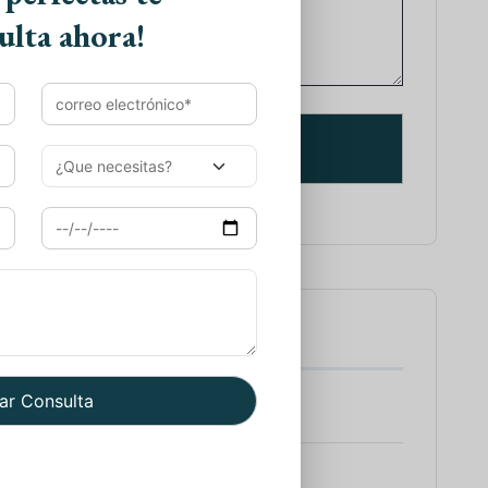
ulta ahora!
tes de Viajes
 a India
 Sur de la India