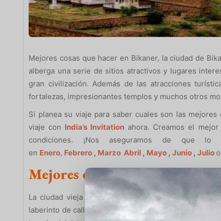
Mejores cosas que hacer en Bikaner, la ciudad de Bikan
alberga una serie de sitios atractivos y lugares inte
gran civilización. Además de las atracciones turíst
fortalezas, impresionantes templos y muchos otros m
Si planea su viaje para saber cuales son las mejores
viaje con
India’s Invitation
ahora. Creamos el mejor v
condiciones. ¡Nos aseguramos de que lo p
en
Enero
,
Febrero
,
Marzo
Abril
,
Mayo
,
Junio
,
Julio
o
Mejores cosas que hacer en Bi
La ciudad vieja todavía tiene un aire medieval a pes
laberinto de calles estrechas y sinuosas esconde una s