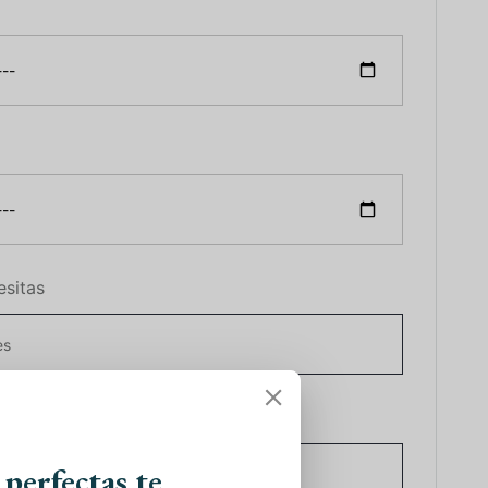
esitas
ormación
 perfectas te