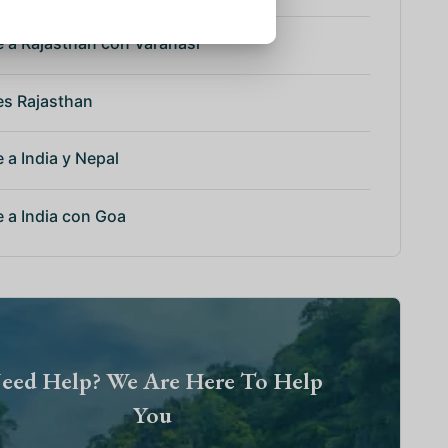
e a Rajasthan con Varanasi
es Rajasthan
e a India y Nepal
e a India con Goa
eed Help? We Are Here To Help
You