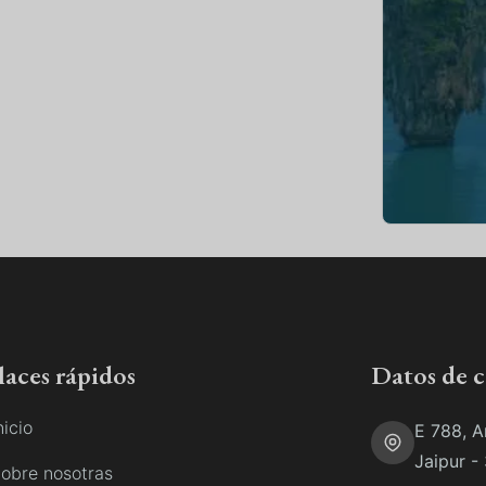
laces rápidos
Datos de 
nicio
E 788, A
Jaipur -
obre nosotras