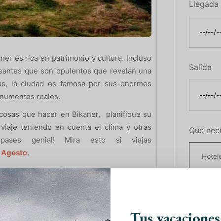
Llegada
er es rica en patrimonio y cultura. Incluso
Salida
resantes que son opulentos que revelan una
icas, la ciudad es famosa por sus enormes
onumentos reales.
 cosas que hacer en Bikaner, planifique su
iaje teniendo en cuenta el clima y otras
Que nec
ases genial! Mira esto si viajas
Agosto
.
kaner
Más inf
ar de las motos y los autorickshaws. Este
erie de bellos havelis y un par de notables
Tus vacaciones