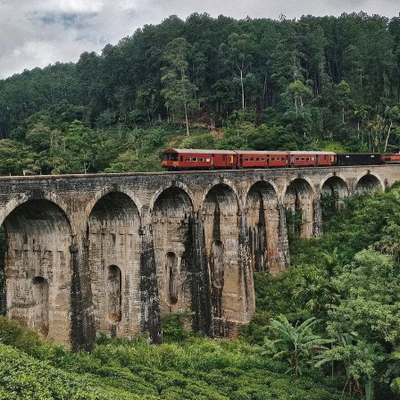
Aqui te dejamos importatne blogs que hemos hecho
para vuestra
viaje a la India
: y si quieres
vivircon
unafamilia
de India. Si quieres ver los
blogs en
ingles
y también lee nuestros
blogs italianos
.
Book Now
Nombre*
Email*