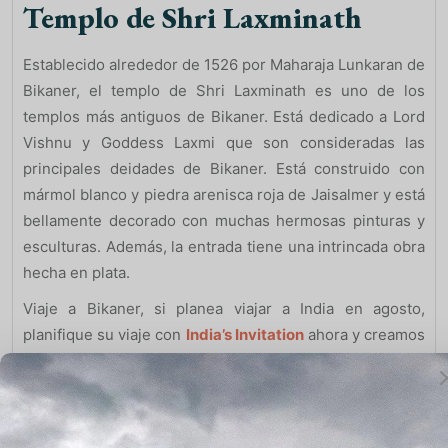
Templo de Shri Laxminath
Establecido alrededor de 1526 por Maharaja Lunkaran de
Bikaner, el templo de Shri Laxminath es uno de los
templos más antiguos de Bikaner. Está dedicado a Lord
Vishnu y Goddess Laxmi que son consideradas las
principales deidades de Bikaner. Está construido con
mármol blanco y piedra arenisca roja de Jaisalmer y está
bellamente decorado con muchas hermosas pinturas y
esculturas. Además, la entrada tiene una intrincada obra
hecha en plata.
Viaje a Bikaner, si planea viajar a India en agosto,
planifique su viaje con
India’s Invitation
ahora y creamos
el mejor viaje teniendo en cuenta el clima y otras
condiciones. ¡Nos aseguramos de que lo pases
genial! Mira esto si viajas
en
Enero
,
Febrero
,
Marzo
Abril
,
Mayo
,
Junio
,
Julio
o
Ago