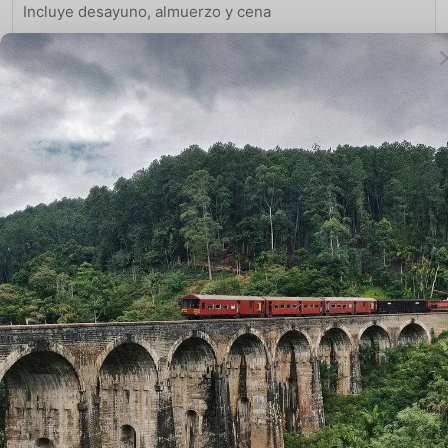
Incluye desayuno, almuerzo y cena
Día 11: Tadapani – Ghandrung
Duración: 3 horas trek
Altura: 1950m
Incluye desayuno, almuerzo y cena
Día 12: Ghandrung – Birethanti – Pokhara
Duración: 4 horas trek y 2 horas en coche.
Altura: 960m
Incluye desayuno, almuerzo y cena
Día 13: Pokhara
Día libre en Pokhara. Noche en el hotel.
Día 14: Pokhara/Kathmandu (200 KMS – 5/6 horas en