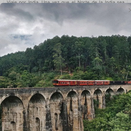
Viaje por India, Una vez que el Norte de la India sea
demasiado para ti, déjate llevar y dirígete a las playas de
Goa
. Aquí puedes refrescarte y relajarte después del
agitado norte. Para llegar a Goa puede tomar un largo
viaje en tren. Si reserva con antelación, sin embargo,
puede obtener un vuelo por el mismo precio. El tren es
muy largo, así que recomiendo intentar tomar un vuelo
si puedes.
Aquí te dejamos importantes blogs que hemos hecho
para vuestra
viaje a la India
: y si quieres vivir con
una
familia
de India. Si quieres ver los
blogs en ingles
y
también lee nuestros
blogs italianos
.
Book Now