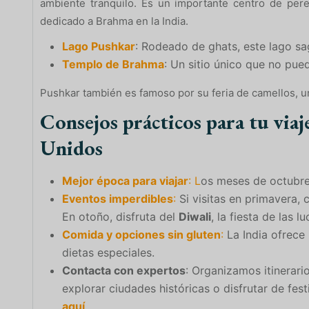
ambiente tranquilo. Es un importante centro de per
dedicado a Brahma en la India.
Lago Pushkar
: Rodeado de ghats, este lago sag
Templo de Brahma
: Un sitio único que no pue
Pushkar también es famoso por su feria de camellos, un
Consejos prácticos para tu viaje
Unidos
Mejor época para viajar
:
L
os meses de octubre
Eventos imperdibles
:
Si visitas en primavera, 
En otoño, disfruta del
Diwali
, la fiesta de las lu
Comida y opciones sin gluten
:
La India ofrece 
dietas especiales.
Contacta con expertos
: Organizamos itinerar
explorar ciudades históricas o disfrutar de fes
aquí
.