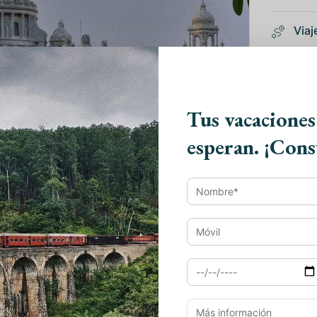
Viaj
Viaj
Viaj
Tus vacaciones
esperan. ¡Cons
Viaj
N
ada de la India