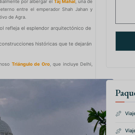
dialmente por albergar el
Taj Mahal
, una de
eterno entre el emperador Shah Jahan y
tivo de Agra.
l refleja el esplendor arquitectónico de
 construcciones históricas que te dejarán
famoso
Triángulo de Oro
, que incluye Delhi,
Paque
Viaje
Viaje