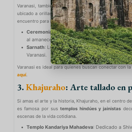
Varanasi, también conocida como Benarés o Kashi, e
ubicado a orillas del río Ganges. Con más de 2,000 añ
encuentro para hinduistas y visitantes de todo el mund
Ceremonias a orillas del
Ganges
: Experiencia 
al amanecer y al atardecer.
Sarnath
: Lugar histórico donde Buda dio su pr
Varanasi.
Varanasi es ideal para quienes buscan conectar con la 
aquí
.
3.
Khajuraho
: Arte tallado en 
Si amas el arte y la historia, Khajuraho, en el centro de
es famosa por sus
templos hindúes y jainistas
deco
escenas de la vida cotidiana.
Templo Kandariya Mahadeva
: Dedicado a Shi