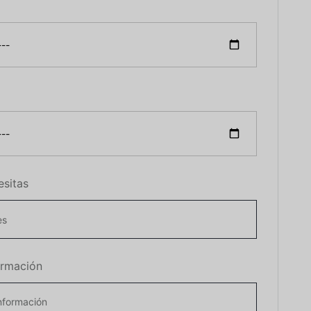
esitas
ormación