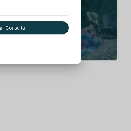
You Get Online support
+91 98292 47544
Read More