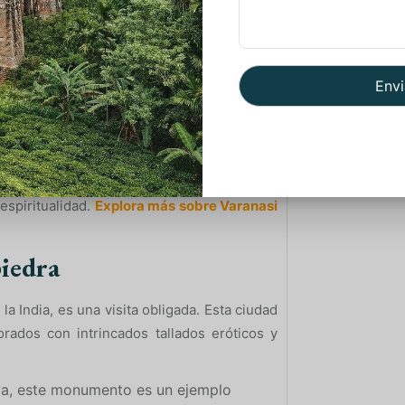
s un centro espiritual y de peregrinación
os de historia, esta ciudad es un punto de
o.
única donde los devotos realizan rituales
imer sermón, a solo 10 kilómetros de
espiritualidad.
Explora más sobre Varanasi
piedra
 la India, es una visita obligada. Esta ciudad
rados con intrincados tallados eróticos y
va, este monumento es un ejemplo