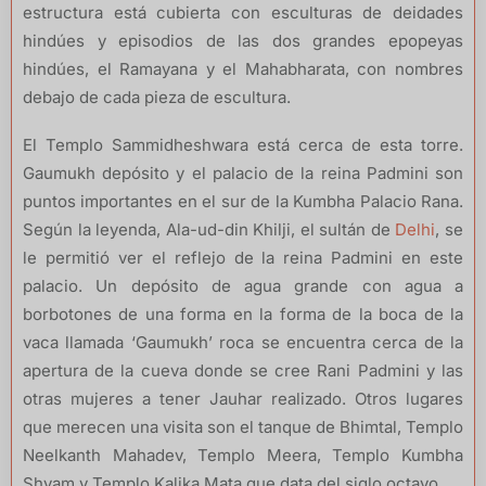
estructura está cubierta con esculturas de deidades
hindúes y episodios de las dos grandes epopeyas
hindúes, el Ramayana y el Mahabharata, con nombres
debajo de cada pieza de escultura.
El Templo Sammidheshwara está cerca de esta torre.
Gaumukh depósito y el palacio de la reina Padmini son
puntos importantes en el sur de la Kumbha Palacio Rana.
Según la leyenda, Ala-ud-din Khilji, el sultán de
Delhi
, se
le permitió ver el reflejo de la reina Padmini en este
palacio. Un depósito de agua grande con agua a
borbotones de una forma en la forma de la boca de la
vaca llamada ‘Gaumukh’ roca se encuentra cerca de la
apertura de la cueva donde se cree Rani Padmini y las
otras mujeres a tener Jauhar realizado. Otros lugares
que merecen una visita son el tanque de Bhimtal, Templo
Neelkanth Mahadev, Templo Meera, Templo Kumbha
Shyam y Templo Kalika Mata que data del siglo octavo.