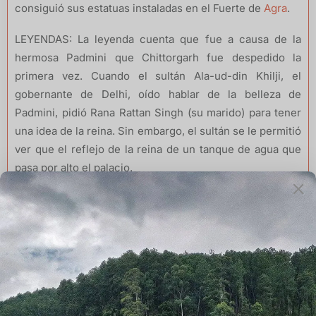
consiguió sus estatuas instaladas en el Fuerte de
Agra
.
LEYENDAS: La leyenda cuenta que fue a causa de la
hermosa Padmini que Chittorgarh fue despedido la
primera vez. Cuando el sultán Ala-ud-din Khilji, el
gobernante de Delhi, oído hablar de la belleza de
Padmini, pidió Rana Rattan Singh (su marido) para tener
una idea de la reina. Sin embargo, el sultán se le permitió
ver que el reflejo de la reina de un tanque de agua que
pasa por alto el palacio.
Ala-ud-din se dice que ha sido tan llevar por la belleza
de Padmini que atacó Chittor a fin de poseerla. Esto llevó
a la primera asedio amarga y sangrienta de la fortaleza
de Chittorgarh y el suicidio en masa posterior.A los
políticosEl ascenso a la fortaleza de Chittorgarh toma