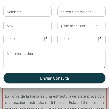
Solanki que también luchó contra el sultán Bahadur Shah
en el año 1534. El Hanuman Pol, Ram Pol, y el Lakshman
Pol tienen un templo en su cercanía. El Jorla Pol tiene
dos gateways adyacentes.
Los principales lugares de interés dentro del recinto de
la fortaleza son las dos torres conocidas como la “Torre
de la Fama” (Torre de la Fama) y el ‘Vijay Stambh’ (Torre
de la Victoria). Además de estos, hay varios templos,
embalses y palacios originarios entre los siglos noveno y
décimo séptimo dC. También hay un gran complejo de
templos de Jain dentro de la fortaleza.
La Torre de la Fama es una estructura de siete pisos con
una escalera estrecha de 54 pasos. Está a 30 metros en
la base y se reduce a 15 pies en la parte superior y está