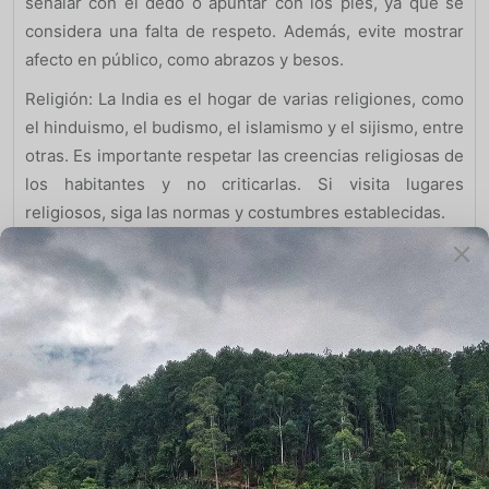
señalar con el dedo o apuntar con los pies, ya que se
considera una falta de respeto. Además, evite mostrar
afecto en público, como abrazos y besos.
Religión: La India es el hogar de varias religiones, como
el hinduismo, el budismo, el islamismo y el sijismo, entre
otras. Es importante respetar las creencias religiosas de
los habitantes y no criticarlas. Si visita lugares
religiosos, siga las normas y costumbres establecidas.
Consejos para viajar en la India 2023
Comportamiento en público: El comportamiento en
público también es importante en la India. Evite hacer
ruido en lugares públicos, como templos y mezquitas, y
respete las normas de conducta establecidas en cada
lugar.
En resumen, la India es un destino turístico fascinante,
pero es importante tener en cuenta las costumbres