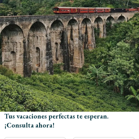
Aquí te dejamos importantes blogs que hemos hecho
para vuestra
viaje a la India
: y si quieres vivir con
una
familia
de India. Si quieres ver los
blogs en ingles
y
también tenemos nuestros
blogs italianos
para que
puedas compartirlos entre tus amigos.
Book Now
Nombre*
Tus vacaciones perfectas te esperan.
¡Consulta ahora!
Email*